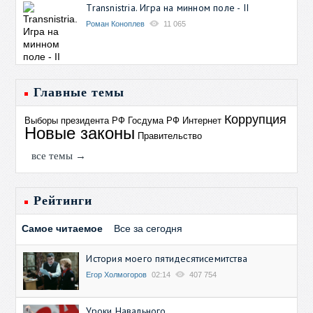
Transnistria. Игра на минном поле - II
Роман Коноплев
11 065
Главные темы
Коррупция
Выборы президента РФ
Госдума РФ
Интернет
Новые законы
Правительство
все темы →
Рейтинги
Самое читаемое
Все за сегодня
История моего пятидесятисемитства
Егор Холмогоров
02:14
407 754
Уроки Навального