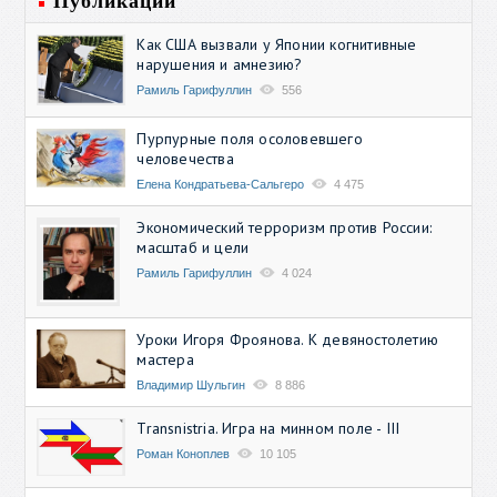
Публикации
Как США вызвали у Японии когнитивные
нарушения и амнезию?
Рамиль Гарифуллин
556
Пурпурные поля осоловевшего
человечества
Елена Кондратьева-Сальгеро
4 475
Экономический терроризм против России:
масштаб и цели
Рамиль Гарифуллин
4 024
Уроки Игоря Фроянова. К девяностолетию
мастера
Владимир Шульгин
8 886
Transnistria. Игра на минном поле - III
Роман Коноплев
10 105