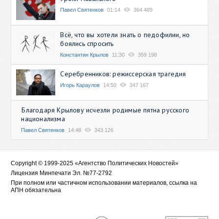
Павел Святенков
01:14
364 489
Всё, что вы хотели знать о педофилии, но
боялись спросить
Константин Крылов
11:30
359 198
Серебренников: режиссерская трагедия
Игорь Караулов
14:50
347 167
Благодаря Крылову исчезли родимые пятна русского
национализма
Павел Святенков
14:48
343 126
Copyright © 1999-2025 «Агентство Политических Новостей»
Лицензия Минпечати Эл. №77-2792
При полном или частичном использовании материалов, ссылка на
АПН обязательна