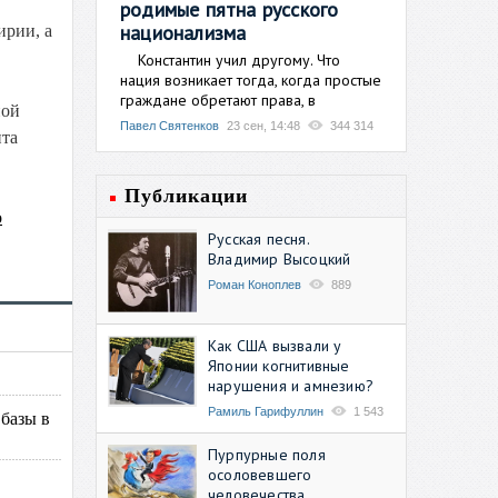
родимые пятна русского
национализма
ирии, а
Константин учил другому. Что
нация возникает тогда, когда простые
граждане обретают права, в
ной
Павел Святенков
23 сен, 14:48
344 314
та
Публикации
о
Русская песня.
Владимир Высоцкий
Роман Коноплев
889
Как США вызвали у
Японии когнитивные
нарушения и амнезию?
Рамиль Гарифуллин
1 543
базы в
Пурпурные поля
осоловевшего
человечества