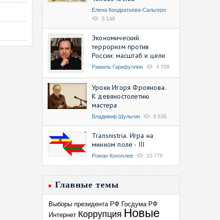
Елена Кондратьева-Сальгеро
5 148
Экономический
терроризм против
России: масштаб и цели
Рамиль Гарифуллин
4 708
Уроки Игоря Фроянова.
К девяностолетию
мастера
Владимир Шульгин
9 536
Transnistria. Игра на
минном поле - III
Роман Коноплев
10 778
Главные темы
Выборы президента РФ
Госдума РФ
Новые
Коррупция
Интернет