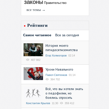
законы
Правительство
все темы →
Рейтинги
Самое читаемое
Все за сегодня
История моего
пятидесятисемитства
Егор Холмогоров
02:14
407 982
Уроки Навального
Павел Святенков
01:14
364 702
Всё, что вы хотели знать
о педофилии, но
боялись спросить
Константин Крылов
11:30
359 412