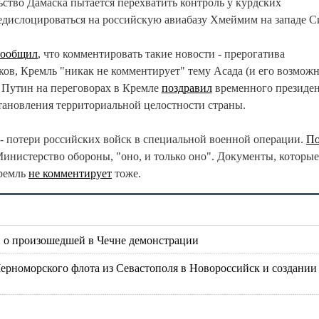
льство Дамаска пытается перехватить контроль у курдских
редислоцироваться на российскую авиабазу Хмеймим на западе С
сообщил
, что комментировать такие новости - прерогатива
ов, Кремль "никак не комментирует" тему Асада (и его возмож
Путин на переговорах в Кремле
поздравил
временного президен
тановления территориальной целостности страны.
 - потери российских войск в специальной военной операции.
П
инистерство обороны, "оно, и только оно". Документы, которые
Кремль
не комментирует
тоже.
ий о произошедшей в Чечне демонстрации
ерноморского флота из Севастополя в Новороссийск и создании 