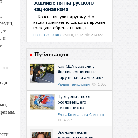
т
родимые пятна русского
национализма
 в
Константин учил другому. Что
нация возникает тогда, когда простые
ремии,
граждане обретают права, в
деи
Павел Святенков
23 сен, 14:48
343 584
, и
 и
Публикации
Как США вызвали у
 это
Японии когнитивные
нарушения и амнезию?
люди
Рамиль Гарифуллин
1 056
Пурпурные поля
осоловевшего
ами,
человечества
правым.
Елена Кондратьева-Сальгеро
ь
4 727
Экономический
ости
терроризм против