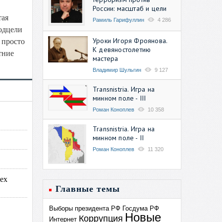
России: масштаб и цели
тая
Рамиль Гарифуллин
4 286
подцели
Уроки Игоря Фроянова.
 просто
К девяностолетию
тние
мастера
Владимир Шульгин
9 127
Transnistria. Игра на
минном поле - III
Роман Коноплев
10 358
Transnistria. Игра на
минном поле - II
Роман Коноплев
11 320
ех
Главные темы
Выборы президента РФ
Госдума РФ
Новые
Коррупция
Интернет