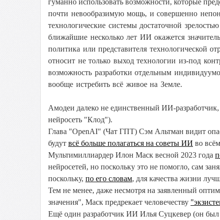
гуманно использовать возможности, которые пред
почти невообразимую мощь, и совершенно непон
технологические системы достаточной зрелостью
ближайшие несколько лет ИИ окажется значитель
политика или представителя технологической о
относит не только выход технологии из-под конт
возможность разработки отдельным индивидуумо
вообще истребить всё живое на Земле.
Амодеи далеко не единственный ИИ-разработчик, 
нейросеть "Клод").
Глава "OpenAI" (Чат ГПТ) Сэм Альтман видит опас
будут
всё больше полагаться на советы ИИ
во всём
Мультимиллиардер Илон Маск весной 2023 года
п
нейросетей, но поскольку это не помогло, сам зан
поскольку,
по его словам
, для качества жизни луч
Тем не менее, даже несмотря на заявленный опти
значения", Маск предрекает человечеству
"экзист
Ещё один разработчик ИИ Илья Суцкевер (он был