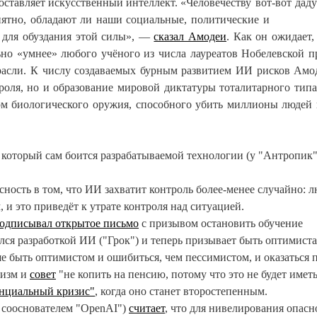
оставляет искусственный интеллект.
«Человечеству вот-вот даду
ятно, обладают ли наши социальные, политические и
 для обуздания этой силы», —
сказал Амодеи
.
Как он ожидает,
но «умнее» любого учёного из числа лауреатов Нобелевской п
трасли. К числу создаваемых бурным развитием ИИ рисков Амо
роля, но и образование мировой диктатуры тоталитарного типа
м биологического оружия, способного убить миллионы людей
который сам боится разрабатываемой технологии (у "Антропик"
ность в том, что ИИ захватит контроль более-менее случайно: 
, и это приведёт к утрате контроля над ситуацией.
одписывал открытое письмо
с призывом остановить обучение
ялся разработкой ИИ ("Грок") и теперь призывает быть оптимист
ше быть оптимистом и ошибиться, чем пессимистом, и оказаться 
мизм и
совет
"не копить на пенсию, потому что это не будет имет
енциальный кризис"
, когда оно станет второстепенным.
 сооснователем "OpenAI")
считает
, что для нивелирования опасн