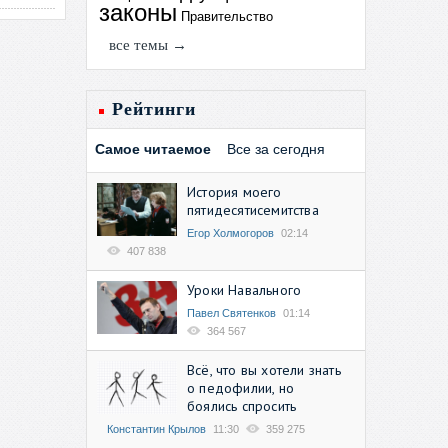
законы
Правительство
все темы →
Рейтинги
Самое читаемое
Все за сегодня
История моего
пятидесятисемитства
Егор Холмогоров
02:14
407 838
Уроки Навального
Павел Святенков
01:14
364 567
Всё, что вы хотели знать
о педофилии, но
боялись спросить
Константин Крылов
11:30
359 275