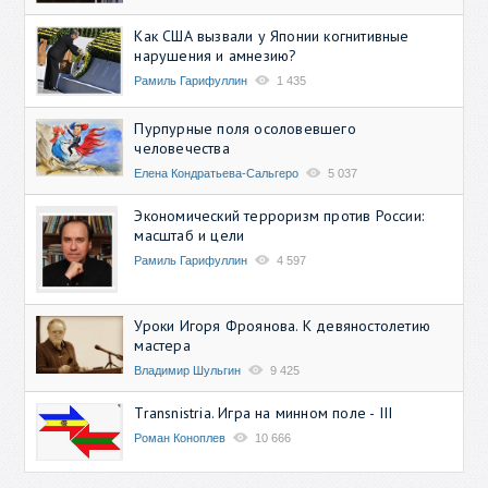
Как США вызвали у Японии когнитивные
нарушения и амнезию?
Рамиль Гарифуллин
1 435
Пурпурные поля осоловевшего
человечества
Елена Кондратьева-Сальгеро
5 037
Экономический терроризм против России:
масштаб и цели
Рамиль Гарифуллин
4 597
Уроки Игоря Фроянова. К девяностолетию
мастера
Владимир Шульгин
9 425
Transnistria. Игра на минном поле - III
Роман Коноплев
10 666