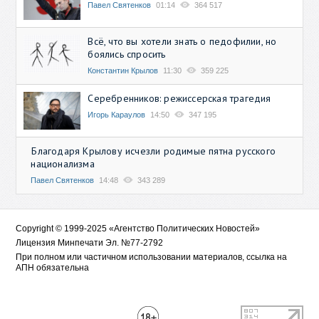
Павел Святенков
01:14
364 517
Всё, что вы хотели знать о педофилии, но
боялись спросить
Константин Крылов
11:30
359 225
Серебренников: режиссерская трагедия
Игорь Караулов
14:50
347 195
Благодаря Крылову исчезли родимые пятна русского
национализма
Павел Святенков
14:48
343 289
Copyright © 1999-2025 «Агентство Политических Новостей»
Лицензия Минпечати Эл. №77-2792
При полном или частичном использовании материалов, ссылка на
АПН обязательна