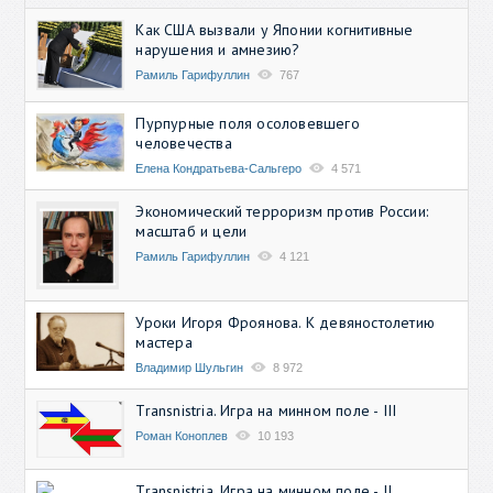
Как США вызвали у Японии когнитивные
нарушения и амнезию?
Рамиль Гарифуллин
767
Пурпурные поля осоловевшего
человечества
Елена Кондратьева-Сальгеро
4 571
Экономический терроризм против России:
масштаб и цели
Рамиль Гарифуллин
4 121
Уроки Игоря Фроянова. К девяностолетию
мастера
Владимир Шульгин
8 972
Transnistria. Игра на минном поле - III
Роман Коноплев
10 193
Transnistria. Игра на минном поле - II