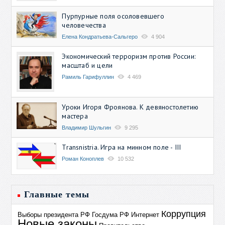
Пурпурные поля осоловевшего
человечества
Елена Кондратьева-Сальгеро
4 904
Экономический терроризм против России:
масштаб и цели
Рамиль Гарифуллин
4 469
Уроки Игоря Фроянова. К девяностолетию
мастера
Владимир Шульгин
9 295
Transnistria. Игра на минном поле - III
Роман Коноплев
10 532
Главные темы
Коррупция
Выборы президента РФ
Госдума РФ
Интернет
Новые законы