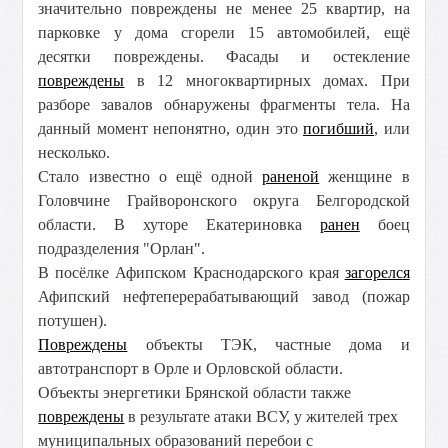
значительно повреждены не менее 25 квартир, на
парковке у дома сгорели 15 автомобилей, ещё
десятки повреждены. Фасады и остекление
повреждены
в 12 многоквартирных домах. При
разборе завалов обнаружены фрагменты тела. На
данный момент непонятно, один это
погибший
, или
несколько.
Стало известно о ещё одной
раненой
женщине в
Головчине Грайворонского округа Белгородской
области. В хуторе Екатериновка
ранен
боец
подразделения "Орлан".
В посёлке Афипском Краснодарского края
загорелся
Афипский нефтеперерабатывающий завод (пожар
потушен).
Повреждены
объекты ТЭК, частные дома и
автотранспорт в Орле и Орловской области.
Объекты энергетики Брянской области также
повреждены
в результате атаки ВСУ, у жителей трех
муниципальных образований перебои с