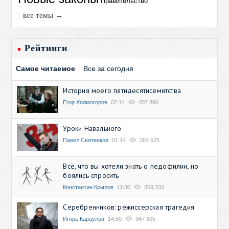
Правительство
все темы →
Рейтинги
Самое читаемое
Все за сегодня
История моего пятидесятисемитства
Егор Холмогоров
02:14
407 896
Уроки Навального
Павел Святенков
01:14
364 625
Всё, что вы хотели знать о педофилии, но
боялись спросить
Константин Крылов
11:30
359 333
Серебренников: режиссерская трагедия
Игорь Караулов
14:50
347 305