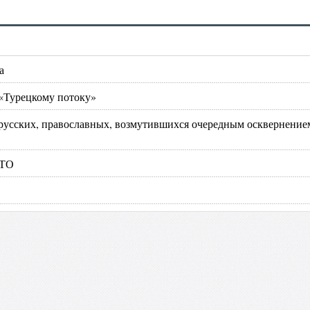
а
 «Турецкому потоку»
русских, православных, возмутившихся очередным осквернение
АТО