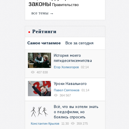
законы
Правительство
все темы →
Рейтинги
Самое читаемое
Все за сегодня
История моего
пятидесятисемитства
Егор Холмогоров
02:14
407 838
Уроки Навального
Павел Святенков
01:14
364 567
Всё, что вы хотели знать
о педофилии, но
боялись спросить
Константин Крылов
11:30
359 275