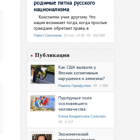
родимые пятна русского
национализма
Константин учил другому. Что
нация возникает тогда, когда простые
граждане обретают права, в
Павел Святенков
23 сен, 14:48
343 590
Публикации
Как США вызвали у
Японии когнитивные
нарушения и амнезию?
Рамиль Гарифуллин
1 056
Пурпурные поля
осоловевшего
человечества
Елена Кондратьева-Сальгеро
4 727
Экономический
терроризм против