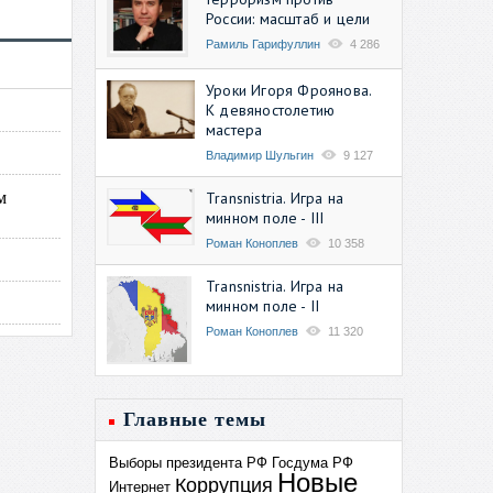
России: масштаб и цели
Рамиль Гарифуллин
4 286
Уроки Игоря Фроянова.
К девяностолетию
мастера
Владимир Шульгин
9 127
м
Transnistria. Игра на
минном поле - III
Роман Коноплев
10 358
Transnistria. Игра на
минном поле - II
Роман Коноплев
11 320
Главные темы
Выборы президента РФ
Госдума РФ
Новые
Коррупция
Интернет