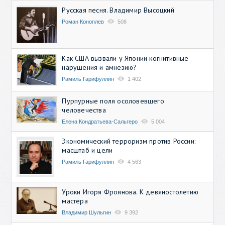
Русская песня. Владимир Высоцкий
Роман Коноплев
508
Как США вызвали у Японии когнитивные
нарушения и амнезию?
Рамиль Гарифуллин
1 402
Пурпурные поля осоловевшего
человечества
Елена Кондратьева-Сальгеро
5 004
Экономический терроризм против России:
масштаб и цели
Рамиль Гарифуллин
4 563
Уроки Игоря Фроянова. К девяностолетию
мастера
Владимир Шульгин
9 392