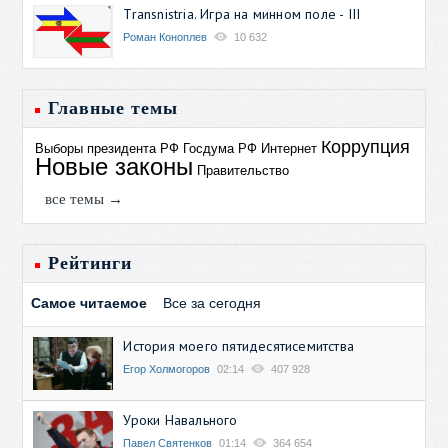
Transnistria. Игра на минном поле - III
Роман Коноплев
10 632
Главные темы
Коррупция
Выборы президента РФ
Госдума РФ
Интернет
Новые законы
Правительство
все темы →
Рейтинги
Самое читаемое
Все за сегодня
История моего пятидесятисемитства
Егор Холмогоров
02:14
407 928
Уроки Навального
Павел Святенков
01:14
364 654