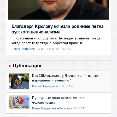
Благодаря Крылову исчезли родимые пятна
русского национализма
Константин учил другому. Что нация возникает тогда,
когда простые граждане обретают права, в
Павел Святенков
23 сен, 14:48
343 705
Публикации
Как США вызвали у Японии когнитивные
нарушения и амнезию?
Рамиль Гарифуллин
1 157
Пурпурные поля осоловевшего
человечества
Елена Кондратьева-Сальгеро
4 792