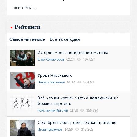
все темы →
Рейтинги
Самое читаемое
Все за сегодня
История моего пятидесятисемитства
Егор Холмогоров
02:14
407 857
Уроки Навального
Павел Святенков
01:14
364 588
Всё, что вы хотели знать о педофилии, но
боялись спросить
Константин Крылов
11:30
359 294
Серебренников: режиссерская трагедия
Игорь Караулов
14:50
347 265