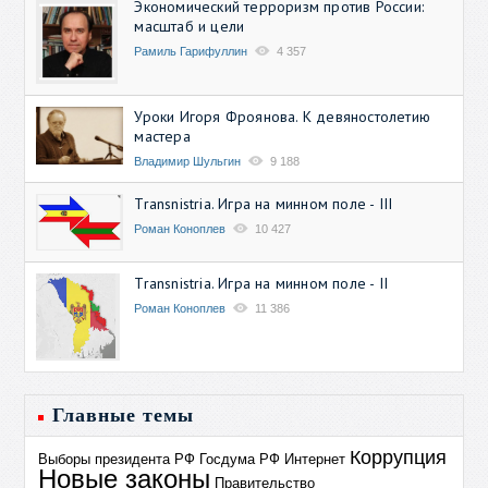
Экономический терроризм против России:
масштаб и цели
Рамиль Гарифуллин
4 357
Уроки Игоря Фроянова. К девяностолетию
мастера
Владимир Шульгин
9 188
Transnistria. Игра на минном поле - III
Роман Коноплев
10 427
Transnistria. Игра на минном поле - II
Роман Коноплев
11 386
Главные темы
Коррупция
Выборы президента РФ
Госдума РФ
Интернет
Новые законы
Правительство