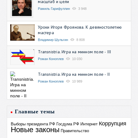
масштаб и цели
Рамиль Гарифуллин
3 948
Уроки Игоря Фроянова. К девяностолетию
мастера
Владимир Шульгин
8 808
Transnistria. Игра на минном поле - III
Роман Коноплев
10 030
Transnistria. Игра на минном поле - II
Роман Коноплев
10 989
Главные темы
Коррупция
Выборы президента РФ
Госдума РФ
Интернет
Новые законы
Правительство