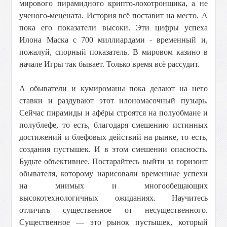
мирового пирамидного крипто-лохотронщика, а не
ученого-мецената. История всё поставит на место. А
пока его показатели высоки. Эти цифры успеха
Илона Маска с 700 миллиардами - временный и,
пожалуй, спорный показатель. В мировом казино в
начале Игры так бывает. Только время всё рассудит.
А обыватели и кумироманы пока делают на него
ставки и раздувают этот илономасочный пузырь.
Сейчас пирамиды и афёры строятся на полуобмане и
полублефе, то есть, благодаря смешению истинных
достижений и блефовых действий на рынке, то есть,
создания пустышек. И в этом смешении опасность.
Будьте объективнее. Постарайтесь выйти за горизонт
обывателя, которому нарисовали временные успехи
на мнимых и многообещающих
высокотехнологичных ожиданиях. Научитесь
отличать существенное от несущественного.
Существенное — это рынок пустышек, который