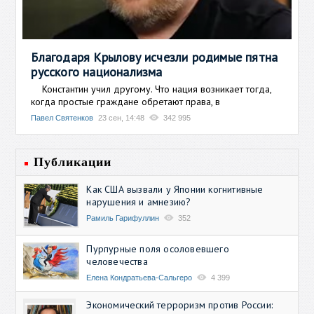
Благодаря Крылову исчезли родимые пятна
русского национализма
Константин учил другому. Что нация возникает тогда,
когда простые граждане обретают права, в
Павел Святенков
23 сен, 14:48
342 995
Публикации
Как США вызвали у Японии когнитивные
нарушения и амнезию?
Рамиль Гарифуллин
352
Пурпурные поля осоловевшего
человечества
Елена Кондратьева-Сальгеро
4 399
Экономический терроризм против России: