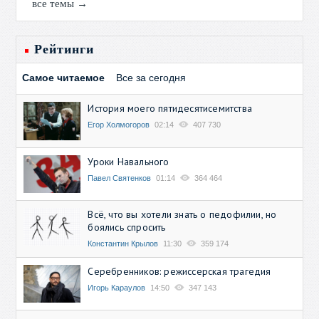
все темы →
Рейтинги
Самое читаемое
Все за сегодня
История моего пятидесятисемитства
Егор Холмогоров
02:14
407 730
Уроки Навального
Павел Святенков
01:14
364 464
Всё, что вы хотели знать о педофилии, но
боялись спросить
Константин Крылов
11:30
359 174
Серебренников: режиссерская трагедия
Игорь Караулов
14:50
347 143