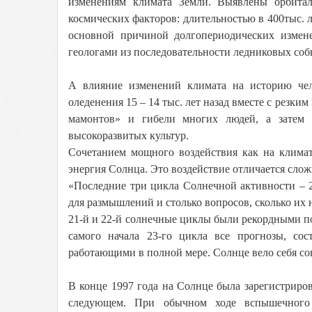
изменениям климата Земли. Выявлены орбитал
космических факторов: длительностью в 400тыс. ле
основной причиной долгопериодических измен
геологами из последовательности ледниковых соб
А влияние изменений климата на историю чел
оледенения 15 – 14 тыс. лет назад вместе с резк
мамонтов» и гибели многих людей, а затем 
высокоразвитых культур.
Сочетанием мощного воздействия как на климат
энергия Солнца. Это воздействие отличается сло
«Последние три цикла Солнечной активности – 2
для размышлений и столько вопросов, сколько их
21-й и 22-й солнечные циклы были рекордными по
самого начала 23-го цикла все прогнозы, со
работающими в полной мере. Солнце вело себя со
В конце 1997 года на Солнце была зарегистриро
следующем. При обычном ходе вспышечного п