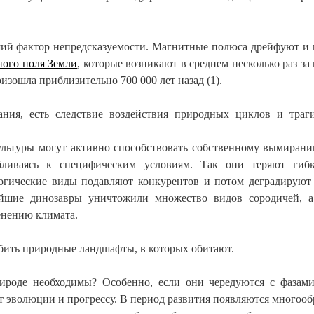
ший фактор непредсказуемости. Магнитные полюса дрейфуют и
ного поля Земли
, которые возникают в среднем несколько раз за
изошла приблизительно 700 000 лет назад (1).
ания, есть следствие воздействия природных циклов и траг
культуры могут активно способствовать собственному вымиран
бливаясь к специфическим условиям. Так они теряют гиб
огические виды подавляют конкурентов и потом деградируют
нейшие динозавры уничтожили множество видов сородичей, 
енению климата.
бить природные ландшафты, в которых обитают.
ироде необходимы? Особенно, если они чередуются с фазами
т эволюции и прогрессу. В период развития появляются многооб