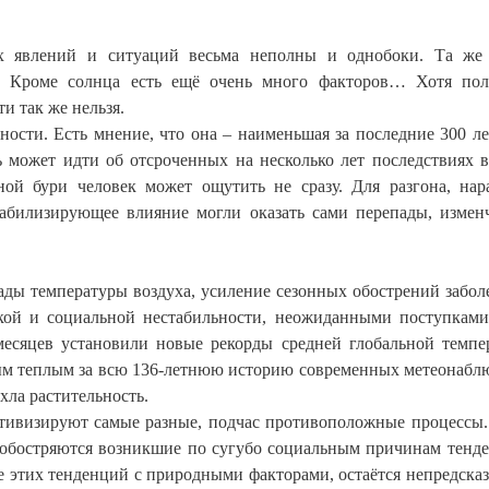
х явлений и ситуаций весьма неполны и однобоки. Та же
о. Кроме солнца есть ещё очень много факторов… Хотя по
и так же нельзя.
ности. Есть мнение, что она – наименьшая за последние 300 ле
 может идти об отсроченных на несколько лет последствиях 
ной бури человек может ощутить не сразу. Для разгона, нар
абилизирующее влияние могли оказать сами перепады, измен
ады температуры воздуха, усиление сезонных обострений забол
ской и социальной нестабильности, неожиданными поступкам
есяцев установили новые рекорды средней глобальной темпе
м теплым за всю 136-летнюю историю современных метеонабл
ла растительность.
тивизируют самые разные, подчас противоположные процессы
 обостряются возникшие по сугубо социальным причинам тенд
е этих тенденций с природными факторами, остаётся непредска