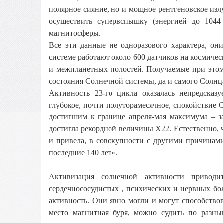
полярное сияние, но и мощное рентгеновское изл
осуществить супервспышку (энергией до 1044
магнитосферы.
Все эти данные не одноразового характера, он
системе работают около 600 датчиков на космичес
и межпланетных полостей. Получаемые при этом
состояния Солнечной системы, да и самого Солнц
Активность 23-го цикла оказалась непредсказу
глубокое, почти полуторамесячное, спокойствие 
достигшим к границе апреля-мая максимума – з
достигла рекордной величины X22. Естественно, ч
и привела, в совокупности с другими причинами,
последние 140 лет».
Активизация солнечной активности привод
сердечнососудистых , психических и нервных бол
активность. Они явно могли и могут способство
место магнитная буря, можно судить по разн