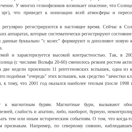
учение. У многих гелиофизиков возникает опасение, что Солнц
 эрг), что приведет к ионизации всей атмосферы и перес
и регулярно регистрируются в настоящее время. Сейчас в Со
ких аппаратах, которые систематически регистрируют состояние
 данные буквально "с колес" формируют и дополняют новую 
а.
емой и характеризуется высокой контрастностью. Так, в 20
Солнца (с числами Вольфа 20-60) сменилось резким ростом акти
а две недели произошло 11 рентгеновских вспышек, одна из 
то подобная "очередь" этих вспышек, как средство "зачистки кл
 к тому, что 2001 год оказался наиболее теплым (после 1998 г
ит к магнитным бурям. Магнитные бури, вызывают обос
езней, слабость и апатию, либо, наоборот, бурную, неконтрол
вать тем или иным историческим событиям. О том, что когда-т
ым признакам. Например, по северному сиянию, наблюдавше