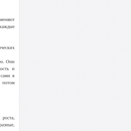
 меняют
 каждые
ических
ию. Они
кость и
 сами в
а потом
 роста,
разные,