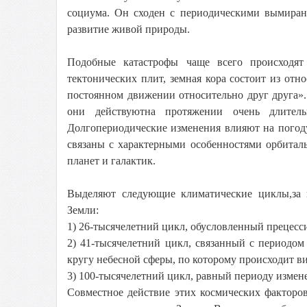
социума. Он сходен с периодическими вымиран
развитие живой природы.
Подобные катастрофы чаще всего происходят
тектонических плит, земная кора состоит из от
постоянном движении относительно друг друга»
они действуютна протяжении очень длитель
Долгопериодические изменения влияют на погоду
связаны с характерными особенностями орбитал
планет и галактик.
Выделяют следующие климатические циклы,за к
Земли:
1) 26-тысячелетний цикл, обусловленный прецесс
2) 41-тысячелетний цикл, связанный с периодо
кругу небесной сферы, по которому происходит в
3) 100-тысячелетний цикл, равный периоду измен
Совместное действие этих космических факторо