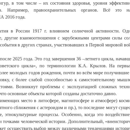
гур, в том числе – их состояния здоровья, уровня эффектив
в. Например, правоохранительных органов. Всё это на
А 2016 года.
тия в России 1917 г. влиянием солнечной активности. Од
е, другие взаимоотношения с зарубежными центрами силы со
 события в других странах, участвовавших в Первой мировой во
осле 2025 года. Это год завершения 36 –летнего цикла, начавш
советского цикла», по терминологии К.А. Крылов. На перв
более молодых годов рождения, почти во всём мире получившие
овку, с более слабой способностью к самостоятельному мыш
тоями. Возникнут проблемы с эксплуатацией сложных техн
что основные объекты которой созданы достаточно давно.
(имеющих место в литосфере, магнитосфере и атмосфере) косм
ятного сближения с астероидом и пр.), то последние могут суще
е, этнокультурные процессы. Особенно, когда это воздействие
ми точками человеческой истории. Дополнительный, «внеистори
ожет осуществить выбор между различными тенденциями истори