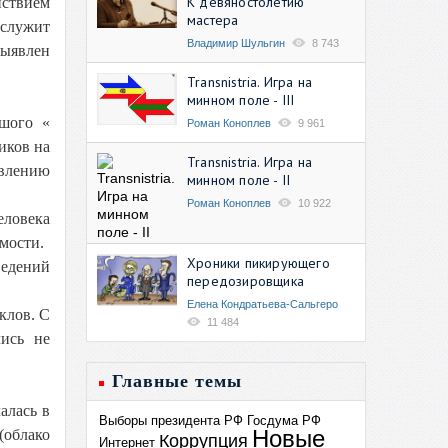
К девяностолетию
йствием
мастера
 служит
Владимир Шульгин
8 743
выявлен
Transnistria. Игра на
минном поле - III
ьшого «
Роман Коноплев
9 961
иков на
Transnistria. Игра на
влению
минном поле - II
Роман Коноплев
10 922
еловека
мости.
Хроники пикирующего
ведений
передозировщика
Елена Кондратьева-Сальгеро
клов. С
11 484
лись не
Главные темы
алась в
Выборы президента РФ
Госдума РФ
Новые
облако
Коррупция
Интернет