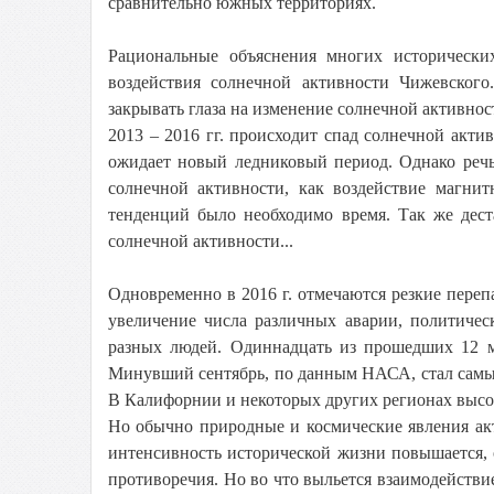
сравнительно южных территориях.
Рациональные объяснения многих исторически
воздействия солнечной активности Чижевског
закрывать глаза на изменение солнечной активност
2013 – 2016 гг. происходит спад солнечной актив
ожидает новый ледниковый период. Однако речь
солнечной активности, как воздействие магнит
тенденций было необходимо время. Так же дест
солнечной активности...
Одновременно в 2016 г. отмечаются резкие переп
увеличение числа различных аварии, политиче
разных людей. Одиннадцать из прошедших 12 м
Минувший сентябрь, по данным НАСА, стал самы
В Калифорнии и некоторых других регионах высох
Но обычно природные и космические явления ак
интенсивность исторической жизни повышается,
противоречия. Но во что выльется взаимодействи