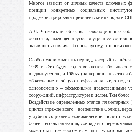
Многое зависит от личных качеств ключевых фи
позиции конкретных социальных институто
продемонстрировали президентские выборы в СШ
А.Л. Чижевский объяснял революционные собы
общество, имеющее другое внутреннее состояни
активность повлияла бы по-другому, что показали
Особо нужно отметить период, который начнётся п
1989 г. Это будет год завершения «большого 
выдвинутся люди 1980-х (на вершины власти) и 
образование и общую профессиональную подгот
одновременно – эфемерными нравственными ус
сооружений, инфраструктуры в целом. Тем более, 
Воздействие определённых этапов планетарных 
циклов (прежде всего – воздействие Солнца, веро
углубить социально-экономические, политически
более – его активизация, совпадает с переломны
может стать тем «богом из машины», который м