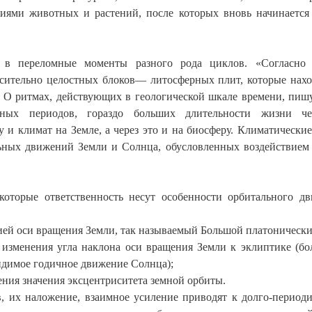
иями животных и растений, после которых вновь начинается
 в переломные моменты разного рода циклов. «Согласно 
носительно целостных блоков— литосферных плит, которые нахо
. О ритмах, действующих в геологической шкале времени, пиш
ных периодов, гораздо больших длительности жизни чел
 и климат на Земле, а через это и на биосферу. Климатически
ьных движений Земли и Солнца, обусловленных воздействием
оторые ответственность несут особенности орбитального д
ией оси вращения Земли, так называемый Большой платонически
м изменения угла наклона оси вращения Земли к эклиптике (б
идимое годичное движение Солнца);
ения значения эксцентриситета земной орбиты.
в, их наложение, взаимное усиление приводят к долго-период