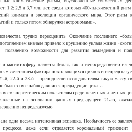
ьные климатические ритмы, обусловленные совместным де
т; 1,2; 2,5 и 3,7 млн лет, среди которых 400-тысячелетний ритм
ений климата и эволюции органического мира. Этот ритм 
ытий и только потом обнаружен астрономами».
овечества трудно переоценить. Окончание последнего «бол
им потоплением вначале привело к крушению уклада жизни «охотн
– появлению возможности для развития земледелия и поя
 и магнитосферу планеты Земля, так и непосредственно на ч
жным сочетанием фактора повторяющихся циклов и непредсказуе
1-й, 22-й и 23-й – преподнесли исследователям такую массу с
 не было за все наблюдавшиеся предыдущие циклы.
 всем энергетическим показателям среди нечетных и четных ци
ставленные на основании данных предыдущего 21-го, оказа
вершенно непредсказуемо.
вана одна весьма интенсивная вспышка. Необычность ее заключ
роцесса, даже если отделяется корональный транзиент (