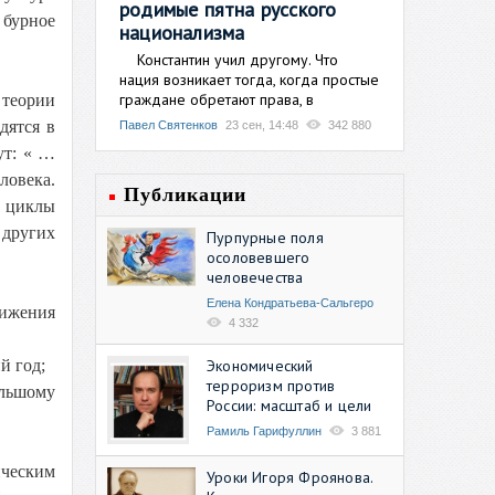
родимые пятна русского
 бурное
национализма
Константин учил другому. Что
нация возникает тогда, когда простые
граждане обретают права, в
теории
дятся в
Павел Святенков
23 сен, 14:48
342 880
ут: « …
овека.
Публикации
е циклы
 других
Пурпурные поля
осоловевшего
человечества
Елена Кондратьева-Сальгеро
вижения
4 332
Экономический
й год;
терроризм против
ольшому
России: масштаб и цели
Рамиль Гарифуллин
3 881
ическим
Уроки Игоря Фроянова.