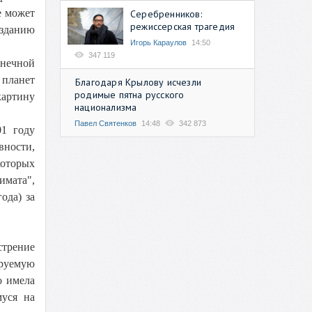
е может
Серебренников:
режиссерская трагедия
озданию
Игорь Караулов
14:50
347 119
лнечной
 планет
Благодаря Крылову исчезли
родимые пятна русского
картину
национализма
Павел Святенков
14:48
342 873
01 году
вности,
которых
имата",
ода) за
трение
ируемую
о имела
муся на