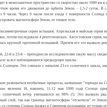
ит в межпланетное пространство со скоростью около 1000 км в 
етное время его движения до орбиты Земли – 1,5-2 суток. В с
з 9 часов. Через 9 часов после ухода с поверхности Солнца 
гировать магнитосфера Земли, ее тонкое тело.
нтисимметричные серии вспышек. Апрельская и майская серии 
и, потом последовали 4 рентгеновских. Августовская серия, на
илась крупной протонной вспышкой. Причем все это вызвало ре
, 22-й и 23-й – преподнесли исследователям такую массу сведе
было за все наблюдавшиеся предыдущие циклы.
и Солнцем. Это совпало с началом 23-го солнечного цикла, м
али развиваться необычные процессы, названные "торнадо на С
ские явления. И, наконец, 11-12 мая 1999 года Солнце пре
и солнечный ветер уменьшился на 98% (!). Это вызвало ря
ный слой, так как граница магнитосферы "отскочила" от Земли
ок со стороны Солнца вызвал в Северном полушарии не только о