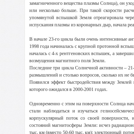
замагниченного вещества плазмы Солнца), он уход
или несколько больше. При такой скорости расч
упомянутой вспышкой Земля отреагировала чере
испускания плазмы из коронарных дыр, начала реа
В начале 23-го цикла были очень интенсивные а
1998 года начиналась с крупной протонной вспышк
началась с 4-х рентгеновских вспышек, а заверш
возмущения магнитного поля Земли.
Последние три цикла Солнечной активности – 21-й
размышлений и столько вопросов, сколько их не 
Появился эффект быстродействия между Землей 
которого ожидался в 2000-2001 годах.
Одновременно с этим на поверхности Солнца нач
стали наблюдаться и изучаться гелиосейсмиче
корпускулярный поток со своей поверхности, 
состояний магнитосферы Земли: исчез радиацион
тыс. км (вместо 50-60 тыс. км); электронный пот