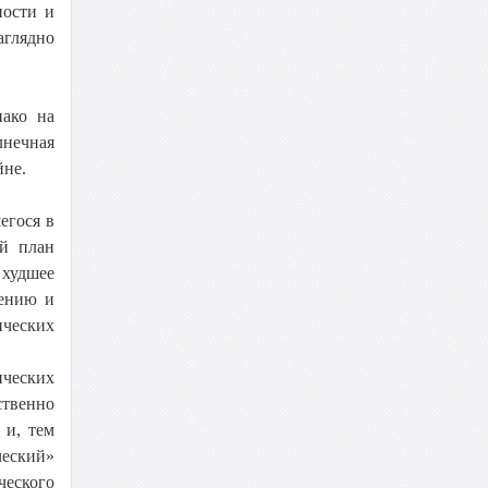
ности и
глядно
нако на
лнечная
йне.
егося в
ый план
 худшее
лению и
ических
ических
ственно
 и, тем
ческий»
ческого