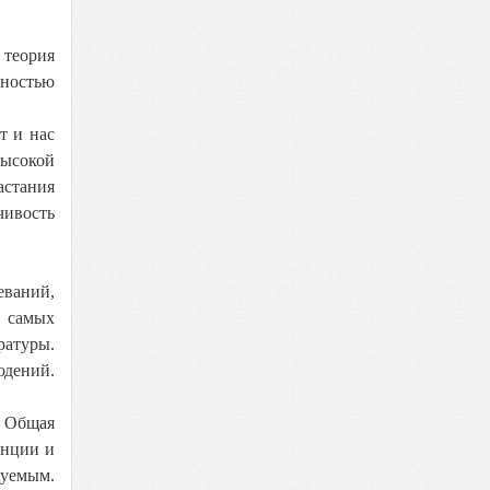
 теория
лностью
т и нас
высокой
астания
чивость
еваний,
и самых
ратуры.
юдений.
. Общая
енции и
зуемым.