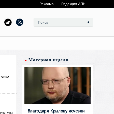
Реклама
Редакция АПН
Материал недели
ченко
Благодаря Крылову исчезли
руктура