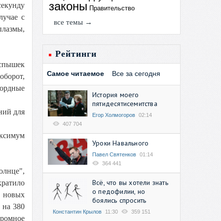
законы
секунду
Правительство
лучае с
все темы →
плазмы,
Рейтинги
вспышек
Самое читаемое
Все за сегодня
оборот,
кордные
История моего
пятидесятисемитства
ний для
Егор Холмогоров
02:14
407 704
аксимум
Уроки Навального
Павел Святенков
01:14
364 441
олнце",
Всё, что вы хотели знать
кратило
о педофилии, но
д новых
боялись спросить
 на 380
Константин Крылов
11:30
359 151
громное