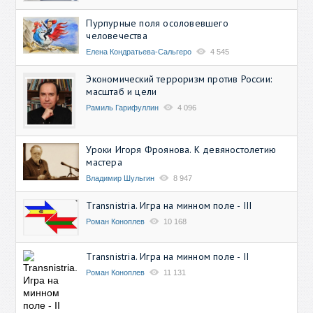
Пурпурные поля осоловевшего
человечества
Елена Кондратьева-Сальгеро
4 545
Экономический терроризм против России:
масштаб и цели
Рамиль Гарифуллин
4 096
Уроки Игоря Фроянова. К девяностолетию
мастера
Владимир Шульгин
8 947
Transnistria. Игра на минном поле - III
Роман Коноплев
10 168
Transnistria. Игра на минном поле - II
Роман Коноплев
11 131