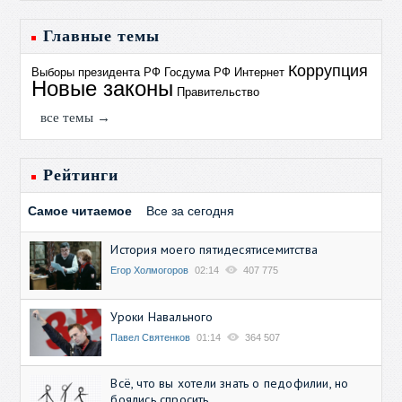
Главные темы
Коррупция
Выборы президента РФ
Госдума РФ
Интернет
Новые законы
Правительство
все темы →
Рейтинги
Самое читаемое
Все за сегодня
История моего пятидесятисемитства
Егор Холмогоров
02:14
407 775
Уроки Навального
Павел Святенков
01:14
364 507
Всё, что вы хотели знать о педофилии, но
боялись спросить