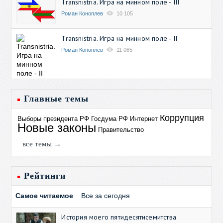
Transnistria. Игра на минном поле - III
Роман Коноплев
10 105
Transnistria. Игра на минном поле - II
Роман Коноплев
11 065
Главные темы
Коррупция
Выборы президента РФ
Госдума РФ
Интернет
Новые законы
Правительство
все темы →
Рейтинги
Самое читаемое
Все за сегодня
История моего пятидесятисемитства