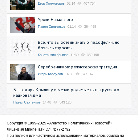
Егор Холмогоров
02:14
407 754
Уроки Навального
Павел Святенков
01:14
364 489
Всё, что вы хотели знать о педофилии, но
боялись спросить
Константин Крылов
11:30
359 198
Серебренников: режиссерская трагедия
Игорь Караулов
14:50
347 167
Благодаря Крылову исчезли родимые пятна русского
национализма
Павел Святенков
14:48
343 126
Copyright © 1999-2025 «Агентство Политических Новостей»
Лицензия Минпечати Эл. №77-2792
При полном или частичном использовании материалов, ссылка на