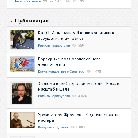
Павел Святенков
23 сен, 14:48
343 133
Публикации
Как США вызвали у Японии когнитивные
нарушения и амнезию?
Рамиль Гарифуллин
556
Пурпурные поля осоловевшего
человечества
Елена Кондратьева-Сальгеро
4 475
Экономический терроризм против России:
масштаб и цели
Рамиль Гарифуллин
4 024
Уроки Игоря Фроянова. К девяностолетию
мастера
Владимир Шульгин
8 886