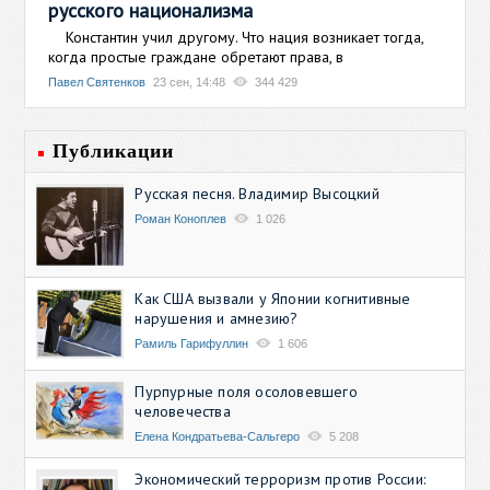
русского национализма
Константин учил другому. Что нация возникает тогда,
когда простые граждане обретают права, в
Павел Святенков
23 сен, 14:48
344 429
Публикации
Русская песня. Владимир Высоцкий
Роман Коноплев
1 026
Как США вызвали у Японии когнитивные
нарушения и амнезию?
Рамиль Гарифуллин
1 606
Пурпурные поля осоловевшего
человечества
Елена Кондратьева-Сальгеро
5 208
Экономический терроризм против России: