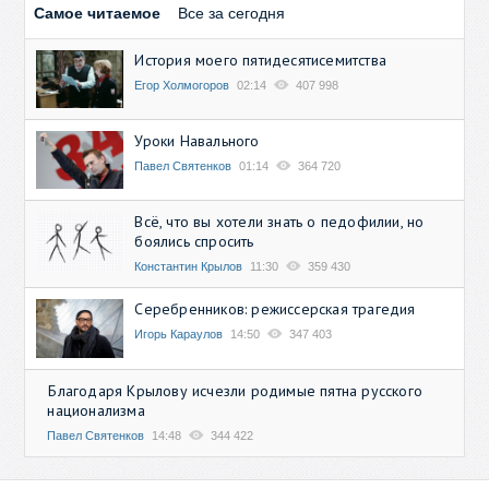
Самое читаемое
Все за сегодня
История моего пятидесятисемитства
Егор Холмогоров
02:14
407 998
Уроки Навального
Павел Святенков
01:14
364 720
Всё, что вы хотели знать о педофилии, но
боялись спросить
Константин Крылов
11:30
359 430
Серебренников: режиссерская трагедия
Игорь Караулов
14:50
347 403
Благодаря Крылову исчезли родимые пятна русского
национализма
Павел Святенков
14:48
344 422