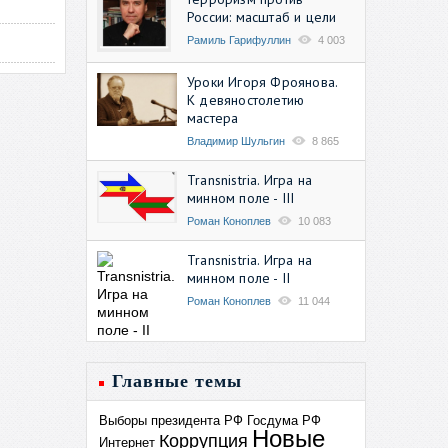
России: масштаб и цели
Рамиль Гарифуллин
4 003
Уроки Игоря Фроянова.
К девяностолетию
мастера
Владимир Шульгин
8 865
Transnistria. Игра на
минном поле - III
Роман Коноплев
10 083
Transnistria. Игра на
минном поле - II
Роман Коноплев
11 044
Главные темы
Выборы президента РФ
Госдума РФ
Новые
Коррупция
Интернет