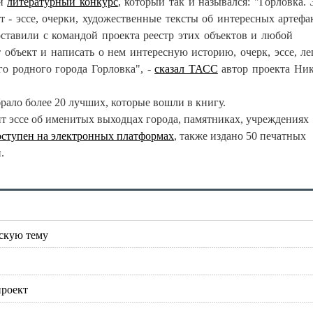
ли
литературный конкурс
, который так и назывался: "Горловка. 
т - эссе, очерки, художественные тексты об интересных артефа
оставили с командой проекта реестр этих объектов и любой
 объект и написать о нем интересную историю, очерк, эссе, ле
го родного города Горловка", -
сказал ТАСС
автор проекта Ни
рало более 20 лучших, которые вошли в книгу.
т эссе об именитых выходцах города, памятниках, учреждениях
оступен на электронных платформах
, также издано 50 печатных
.
ескую тему
проект