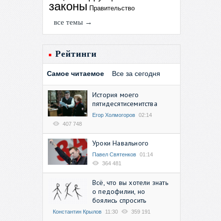
законы
Правительство
все темы →
Рейтинги
Самое читаемое
Все за сегодня
История моего
пятидесятисемитства
Егор Холмогоров
02:14
407 748
Уроки Навального
Павел Святенков
01:14
364 481
Всё, что вы хотели знать
о педофилии, но
боялись спросить
Константин Крылов
11:30
359 191