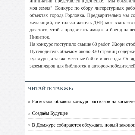
инициатив, представлен в Донецке.
"Мы объяви
моя земля". Конкурс по сбору литературных рабо
объектах города Горловка. Предварительно мы с
желающий, не только житель ДНР, мог взять этот
для того, чтобы продвигать имидж и бренд наше
Никитюк.
На конкурс поступило свыше 60 работ. Жюри отоб
Путеводитель объемом около 330 страниц содержи
культуры, а также местные байки и легенды. Он
д
экземпляров для библиотек и авторов-победителей
ЧИТАЙТЕ ТАКЖЕ:
» Роскосмос объявил конкурс рассказов на космич
» Создаём Будущее
» В Домжуре собираются обсуждать новый законо