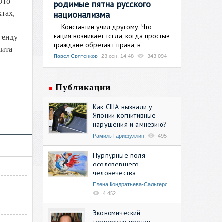
Это
родимые пятна русского
национализма
ктах,
Константин учил другому. Что
нация возникает тогда, когда простые
генду
граждане обретают права, в
кита
Павел Святенков
23 сен, 14:48
343 094
Публикации
Как США вызвали у
Японии когнитивные
нарушения и амнезию?
Рамиль Гарифуллин
495
Пурпурные поля
осоловевшего
человечества
Елена Кондратьева-Сальгеро
4 452
Экономический
терроризм против