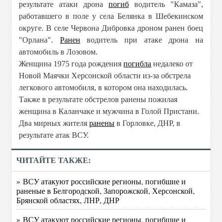
результате атаки дрона
погиб
водитель "Камаза",
работавшего в поле у села Белянка в Шебекинском
округе. В селе Червона Дибровка дроном ранен боец
"Орлана".
Ранен
водитель при атаке дрона на
автомобиль в Лозовом.
Женщина 1975 года рождения
погибла
недалеко от
Новой Маячки Херсонской области из-за обстрела
легкового автомобиля, в котором она находилась.
Также в результате обстрелов ранены пожилая
женщина в Каланчаке и мужчина в Голой Пристани.
Два мирных жителя
ранены
в Горловке, ДНР, в
результате атак ВСУ.
ЧИТАЙТЕ ТАКЖЕ:
» ВСУ атакуют российские регионы, погибшие и
раненые в Белгородской, Запорожской, Херсонской,
Брянской областях, ЛНР, ДНР
» ВСУ атакуют российские регионы, погибшие и