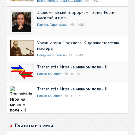
Елена Кондратьева-Сальгеро
4 541
Экономический терроризм против России:
масштаб и цели
Рамиль Гарифуллин
4 092
Уроки Игоря Фроянова. К девяностолетию
мастера
Владимир Шульгин
8 943
Transnistria. Игра на минном поле - III
Роман Коноплев
10 164
Transnistria. Игра на минном поле - II
Роман Коноплев
11 127
Главные темы