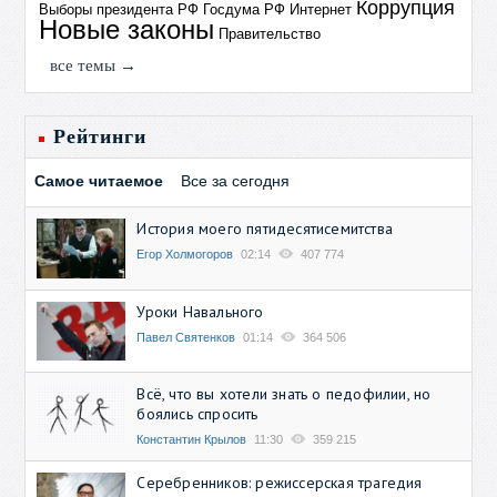
Коррупция
Выборы президента РФ
Госдума РФ
Интернет
Новые законы
Правительство
все темы →
Рейтинги
Самое читаемое
Все за сегодня
История моего пятидесятисемитства
Егор Холмогоров
02:14
407 774
Уроки Навального
Павел Святенков
01:14
364 506
Всё, что вы хотели знать о педофилии, но
боялись спросить
Константин Крылов
11:30
359 215
Серебренников: режиссерская трагедия