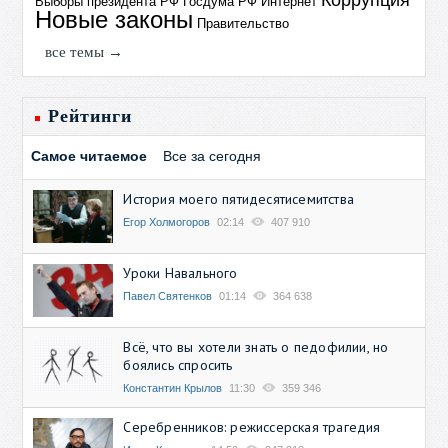
Выборы президента РФ
Госдума РФ
Интернет
Новые законы
Правительство
все темы →
Рейтинги
Самое читаемое
Все за сегодня
История моего пятидесятисемитства
Егор Холмогоров
02:14
407 910
Уроки Навального
Павел Святенков
01:14
364 638
Всё, что вы хотели знать о педофилии, но
боялись спросить
Константин Крылов
11:30
359 346
Серебренников: режиссерская трагедия