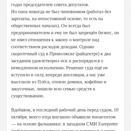
годах председателем совета депутатов.
Но папа никогда не был чиновником (работал без
зарплаты, на непостоянной основе, то есть на
общественных началах). Он всегда был
предпринимателем и ему не был запрещён бизнес, он
не имел отношения к закону о контроле над
соответствием расходов доходам. Однако
скоротечный суд в Приволжске (райцентре) в два
заседания удовлетворил иск и распорядился о
немедленном исполнении. Решение суда ещё не
вступило в силу, впереди апелляция, а нас уже
выселили из Плёса, отняли домики, кофейню и
закусочные, лишили всю семью средств к
существованию.
Вдобавок, в последний рабочий день перед судом, 10
октября, моего отца внезапно объявили иноагентом
— на основе фальшивки: в западном СМИ Eureporter
(публикующем платные заказные материалы) некто,