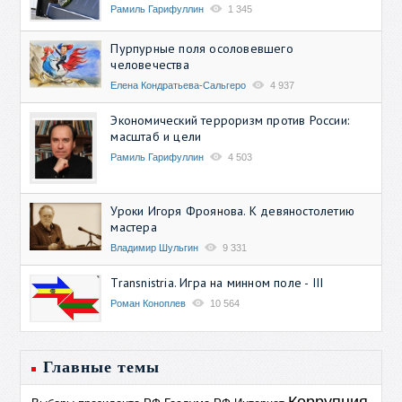
Рамиль Гарифуллин
1 345
Пурпурные поля осоловевшего
человечества
Елена Кондратьева-Сальгеро
4 937
Экономический терроризм против России:
масштаб и цели
Рамиль Гарифуллин
4 503
Уроки Игоря Фроянова. К девяностолетию
мастера
Владимир Шульгин
9 331
Transnistria. Игра на минном поле - III
Роман Коноплев
10 564
Главные темы
Коррупция