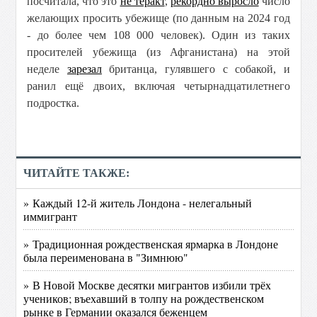
посчитала, что это
не теракт
,
рекордно выросло
число
желающих просить убежище (по данным на 2024 год
- до более чем 108 000 человек). Один из таких
просителей убежища (из Афганистана) на этой
неделе
зарезал
британца, гулявшего с собакой, и
ранил ещё двоих, включая четырнадцатилетнего
подростка.
ЧИТАЙТЕ ТАКЖЕ:
» Каждый 12-й житель Лондона - нелегальный
иммигрант
» Традиционная рождественская ярмарка в Лондоне
была переименована в "Зимнюю"
» В Новой Москве десятки мигрантов избили трёх
учеников; въехавший в толпу на рождественском
рынке в Германии оказался беженцем