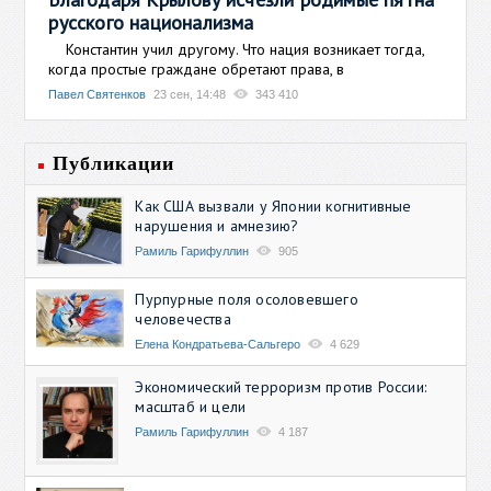
русского национализма
Константин учил другому. Что нация возникает тогда,
когда простые граждане обретают права, в
Павел Святенков
23 сен, 14:48
343 410
Публикации
Как США вызвали у Японии когнитивные
нарушения и амнезию?
Рамиль Гарифуллин
905
Пурпурные поля осоловевшего
человечества
Елена Кондратьева-Сальгеро
4 629
Экономический терроризм против России:
масштаб и цели
Рамиль Гарифуллин
4 187