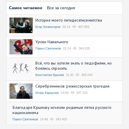
Самое читаемое
Все за сегодня
История моего пятидесятисемитства
Егор Холмогоров
02:14
407 803
Уроки Навального
Павел Святенков
01:14
364 535
Всё, что вы хотели знать о педофилии, но
боялись спросить
Константин Крылов
11:30
359 244
Серебренников: режиссерская трагедия
Игорь Караулов
14:50
347 215
Благодаря Крылову исчезли родимые пятна русского
национализма
Павел Святенков
14:48
343 403