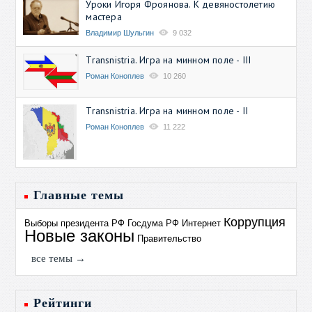
Уроки Игоря Фроянова. К девяностолетию
мастера
Владимир Шульгин
9 032
Transnistria. Игра на минном поле - III
Роман Коноплев
10 260
Transnistria. Игра на минном поле - II
Роман Коноплев
11 222
Главные темы
Коррупция
Выборы президента РФ
Госдума РФ
Интернет
Новые законы
Правительство
все темы →
Рейтинги