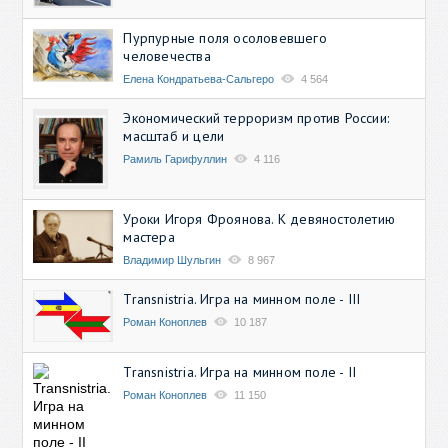
Пурпурные поля осоловевшего
человечества
Елена Кондратьева-Сальгеро
4 564
Экономический терроризм против России:
масштаб и цели
Рамиль Гарифуллин
4 116
Уроки Игоря Фроянова. К девяностолетию
мастера
Владимир Шульгин
8 967
Transnistria. Игра на минном поле - III
Роман Коноплев
10 187
Transnistria. Игра на минном поле - II
Роман Коноплев
11 150