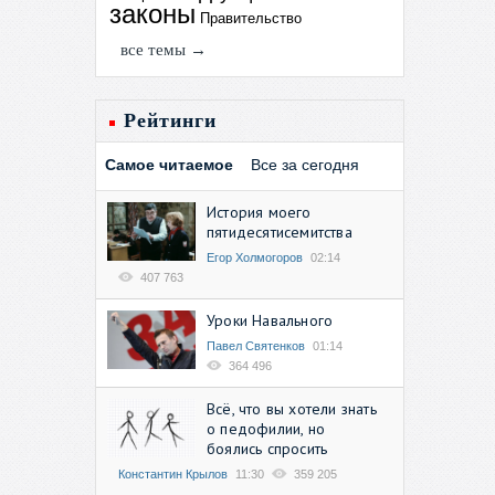
законы
Правительство
все темы →
Рейтинги
Самое читаемое
Все за сегодня
История моего
пятидесятисемитства
Егор Холмогоров
02:14
407 763
Уроки Навального
Павел Святенков
01:14
364 496
Всё, что вы хотели знать
о педофилии, но
боялись спросить
Константин Крылов
11:30
359 205