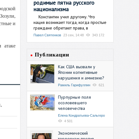
родимые пятна русского
национализма
родской
Зозули,
Константин учил другому. Что
нация возникает тогда, когда простые
стные и
граждане обретают права, в
Павел Святенков
23 сен, 14:48
343 172
 атаке
Публикации
Как США вызвали у
Японии когнитивные
нарушения и амнезию?
Рамиль Гарифуллин
621
Пурпурные поля
осоловевшего
,
человечества
Елена Кондратьева-Сальгеро
4 501
Экономический
терроризм против