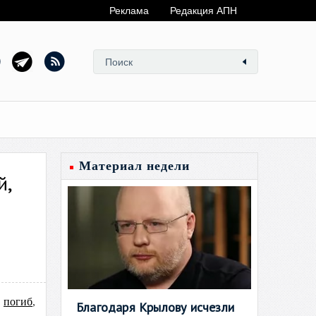
Реклама
Редакция АПН
Материал недели
й,
ь
погиб
,
Благодаря Крылову исчезли