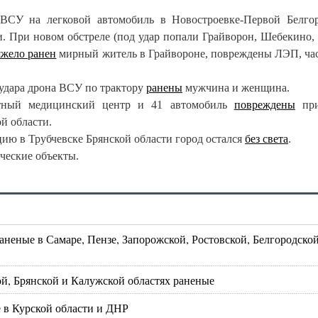
ВСУ на легковой автомобиль в Новостроевке-Первой Белго
и. При новом обстреле (под удар попали Грайворон, Шебекино, 
яжело ранен
мирный житель в Грайвороне, повреждены ЛЭП, ча
 удара дрона ВСУ по трактору
ранены
мужчина и женщина.
астный медицинский центр и 41 автомобиль
повреждены
при
й области.
цию в Трубчевске Брянской области город остался
без света
.
ческие объекты.
неные в Самаре, Пензе, Запорожской, Ростовской, Белгородской
й, Брянской и Калужской областях раненые
 в Курской области и ДНР