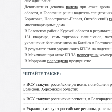
ещё один ранен.
Девятилетняя девочка
ранена
при атаке дрона 
области, в Головчине ранен водитель спецтехник
Борисовка, Новостроевка-Первая, Октябрьский)
т
многоквартирные дома.
В Беловском районе Курской области в результате
131 квартира, семь торговых павильонов, ч
украинских беспилотников на Батайск в Ростовско
В результате атаки украинского БПЛА на подстан
В Махачкале при атаке БПЛА
повреждены
коммер
В Мордовии
повреждено
предприятие.
ЧИТАЙТЕ ТАКЖЕ:
» ВСУ атакуют российские регионы, погибшие и ра
Брянской, Херсонской областях
» ВСУ атакуют российские регионы, в Белгородско
» Украинцы атакуют российские регионы, раненые