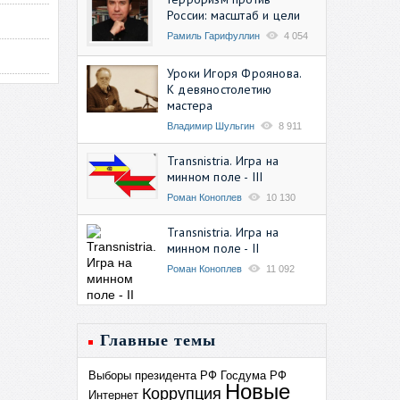
России: масштаб и цели
Рамиль Гарифуллин
4 054
Уроки Игоря Фроянова.
К девяностолетию
мастера
Владимир Шульгин
8 911
Transnistria. Игра на
минном поле - III
Роман Коноплев
10 130
Transnistria. Игра на
минном поле - II
Роман Коноплев
11 092
Главные темы
Выборы президента РФ
Госдума РФ
Новые
Коррупция
Интернет