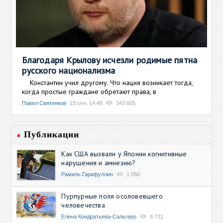
Благодаря Крылову исчезли родимые пятна
русского национализма
Константин учил другому. Что нация возникает тогда,
когда простые граждане обретают права, в
Павел Святенков
23 сен, 14:48
343 605
Публикации
Как США вызвали у Японии когнитивные
нарушения и амнезию?
Рамиль Гарифуллин
1 060
Пурпурные поля осоловевшего
человечества
Елена Кондратьева-Сальгеро
4 731