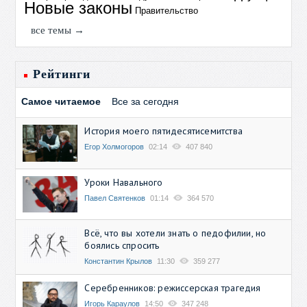
Новые законы
Правительство
все темы →
Рейтинги
Самое читаемое
Все за сегодня
История моего пятидесятисемитства
Егор Холмогоров
02:14
407 840
Уроки Навального
Павел Святенков
01:14
364 570
Всё, что вы хотели знать о педофилии, но
боялись спросить
Константин Крылов
11:30
359 277
Серебренников: режиссерская трагедия
Игорь Караулов
14:50
347 248