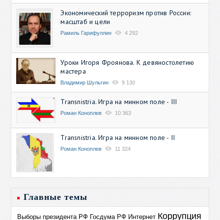
Экономический терроризм против России:
масштаб и цели
Рамиль Гарифуллин
4 292
Уроки Игоря Фроянова. К девяностолетию
мастера
Владимир Шульгин
9 130
Transnistria. Игра на минном поле - III
Роман Коноплев
10 363
Transnistria. Игра на минном поле - II
Роман Коноплев
11 324
Главные темы
Коррупция
Выборы президента РФ
Госдума РФ
Интернет