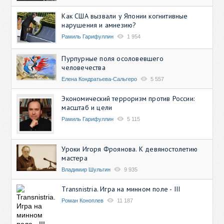
Как США вызвали у Японии когнитивные
нарушения и амнезию?
Рамиль Гарифуллин
1 954
Пурпурные поля осоловевшего
человечества
Елена Кондратьева-Сальгеро
5 557
Экономический терроризм против России:
масштаб и цели
Рамиль Гарифуллин
5 115
Уроки Игоря Фроянова. К девяностолетию
мастера
Владимир Шульгин
9 935
Transnistria. Игра на минном поле - III
Роман Коноплев
11 187