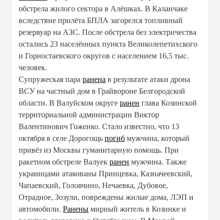
обстрела жилого сектора в Алёшках. В Каланчаке
вследствие прилёта БПЛА загорелся топливный
резервуар на АЗС. После обстрела без электричества
остались 23 населённых пункта Великолепетихского
и Горностаевского округов с населением 16,5 тыс.
человек.
Супружеская пара
ранена
в результате атаки дрона
ВСУ на частный дом в Грайвороне Белгородской
области. В Валуйском округе
ранен
глава Козинской
территориальной администрации Виктор
Валентинович Гоженко. Стало известно, что 13
октября в селе Дорогощь
погиб
мужчина, который
привёз из Москвы гуманитарную помощь. При
ракетном обстреле Валуек
ранен
мужчина. Также
украинцами атакованы Принцевка, Казначеевский,
Чапаевский, Головчино, Нечаевка, Дубовое,
Отрадное, Зозули, повреждены жилые дома, ЛЭП и
автомобили.
Ранены
мирный житель в Козинке и