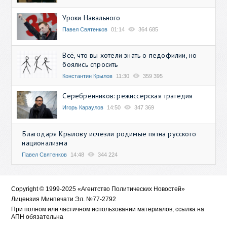
Уроки Навального
Павел Святенков
01:14
364 685
Всё, что вы хотели знать о педофилии, но
боялись спросить
Константин Крылов
11:30
359 395
Серебренников: режиссерская трагедия
Игорь Караулов
14:50
347 369
Благодаря Крылову исчезли родимые пятна русского
национализма
Павел Святенков
14:48
344 224
Copyright © 1999-2025 «Агентство Политических Новостей»
Лицензия Минпечати Эл. №77-2792
При полном или частичном использовании материалов, ссылка на
АПН обязательна