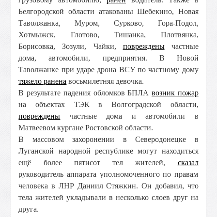
Белгородской области атакованы Шебекино, Новая
Таволжанка, Муром, Сурково, Гора-Подол,
Хотмыжск, Глотово, Тишанка, Плотвянка,
Борисовка, Зозули, Чайки,
повреждены
частные
дома, автомобили, предприятия. В Новой
Таволжанке при ударе дрона ВСУ по частному дому
тяжело ранена
восьмилетняя девочка.
В результате падения обломков БПЛА
возник пожар
на объектах ТЭК в Волгоградской области,
повреждены
частные дома и автомобили в
Матвеевом кургане Ростовской области.
В массовом захоронении в Северодонецке в
Луганской народной республике могут находиться
ещё более пятисот тел жителей,
сказал
руководитель аппарата уполномоченного по правам
человека в ЛНР Даниил Стяжкин.
Он добавил, что
тела жителей укладывали в несколько слоев друг на
друга.