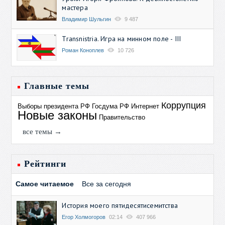
мастера
Владимир Шульгин
9 487
Transnistria. Игра на минном поле - III
Роман Коноплев
10 726
Главные темы
Коррупция
Выборы президента РФ
Госдума РФ
Интернет
Новые законы
Правительство
все темы →
Рейтинги
Самое читаемое
Все за сегодня
История моего пятидесятисемитства
Егор Холмогоров
02:14
407 966