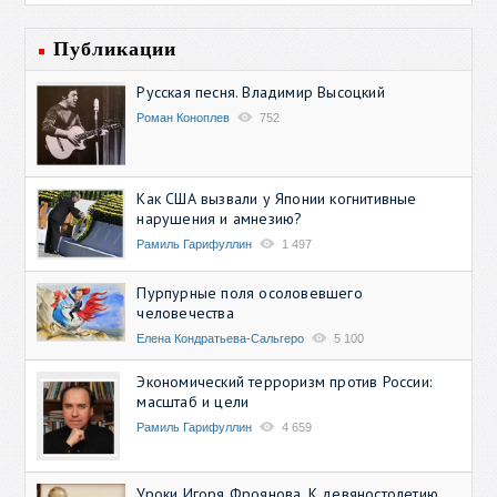
Публикации
Русская песня. Владимир Высоцкий
Роман Коноплев
752
Как США вызвали у Японии когнитивные
нарушения и амнезию?
Рамиль Гарифуллин
1 497
Пурпурные поля осоловевшего
человечества
Елена Кондратьева-Сальгеро
5 100
Экономический терроризм против России:
масштаб и цели
Рамиль Гарифуллин
4 659
Уроки Игоря Фроянова. К девяностолетию