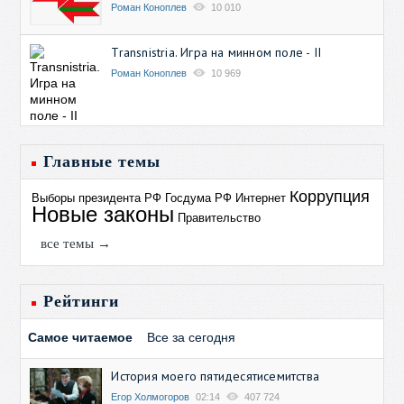
Роман Коноплев
10 010
Transnistria. Игра на минном поле - II
Роман Коноплев
10 969
Главные темы
Коррупция
Выборы президента РФ
Госдума РФ
Интернет
Новые законы
Правительство
все темы →
Рейтинги
Самое читаемое
Все за сегодня
История моего пятидесятисемитства
Егор Холмогоров
02:14
407 724