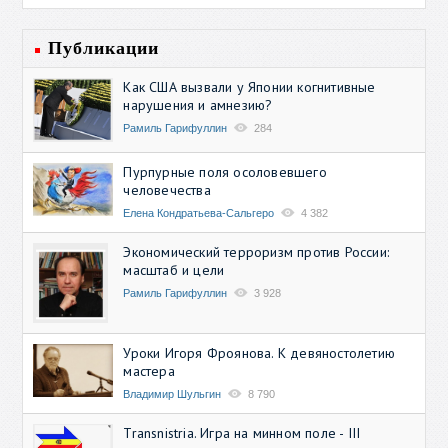
Публикации
Как США вызвали у Японии когнитивные
нарушения и амнезию?
Рамиль Гарифуллин
284
Пурпурные поля осоловевшего
человечества
Елена Кондратьева-Сальгеро
4 382
Экономический терроризм против России:
масштаб и цели
Рамиль Гарифуллин
3 928
Уроки Игоря Фроянова. К девяностолетию
мастера
Владимир Шульгин
8 790
Transnistria. Игра на минном поле - III