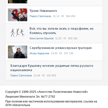
Уроки Навального
Павел Святенков
01:14
364 459
Всё, что вы хотели знать о педофилии, но
боялись спросить
Константин Крылов
11:30
359 168
Серебренников: режиссерская трагедия
Игорь Караулов
14:50
347 136
Благодаря Крылову исчезли родимые пятна русского
национализма
Павел Святенков
14:48
342 959
Copyright © 1999-2025 «Агентство Политических Новостей»
Лицензия Минпечати Эл. №77-2792
При полном или частичном использовании материалов, ссылка на
АПН обязательна