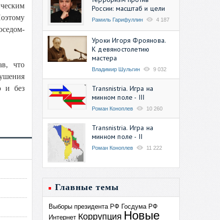
ческим
России: масштаб и цели
Поэтому
Рамиль Гарифуллин
4 187
седом-
Уроки Игоря Фроянова.
К девяностолетию
мастера
в, что
Владимир Шульгин
9 032
рушения
Transnistria. Игра на
о и без
минном поле - III
Роман Коноплев
10 260
Transnistria. Игра на
минном поле - II
Роман Коноплев
11 222
Главные темы
Выборы президента РФ
Госдума РФ
Новые
Коррупция
Интернет