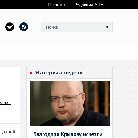
Реклама
Редакция АПН
Материал недели
уллин
ощадной
Благодаря Крылову исчезли