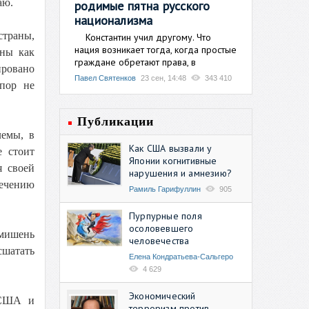
аю.
родимые пятна русского
национализма
страны,
Константин учил другому. Что
нация возникает тогда, когда простые
ины как
граждане обретают права, в
ировано
Павел Святенков
23 сен, 14:48
343 410
пор не
Публикации
лемы, в
Как США вызвали у
е стоит
Японии когнитивные
я своей
нарушения и амнезию?
лечению
Рамиль Гарифуллин
905
Пурпурные поля
осоловевшего
 мишень
человечества
шатать
Елена Кондратьева-Сальгеро
4 629
Экономический
 США и
терроризм против