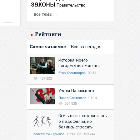
законы
Правительство
все темы →
Рейтинги
Самое читаемое
Все за сегодня
История моего
пятидесятисемитства
Егор Холмогоров
02:14
407 803
Уроки Навального
Павел Святенков
01:14
364 535
Всё, что вы хотели знать
о педофилии, но
боялись спросить
Константин Крылов
11:30
359 244