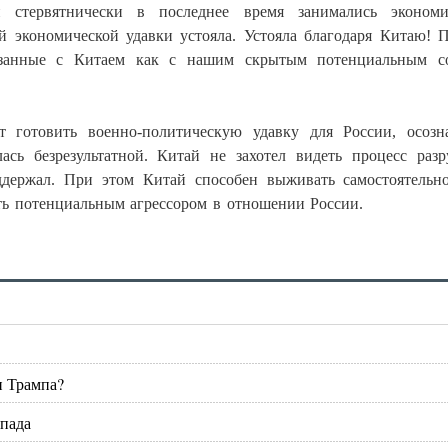
и стервятнически в последнее время занимались экономи
й экономической удавки устояла. Устояла благодаря Китаю! 
вязанные с Китаем как с нашим скрытым потенциальным со
готовить военно-политическую удавку для России, осозна
лась безрезультатной. Китай не захотел видеть процесс раз
ддержал. При этом Китай способен выживать самостоятельн
ь потенциальным агрессором в отношении России.
и Трампа?
апада