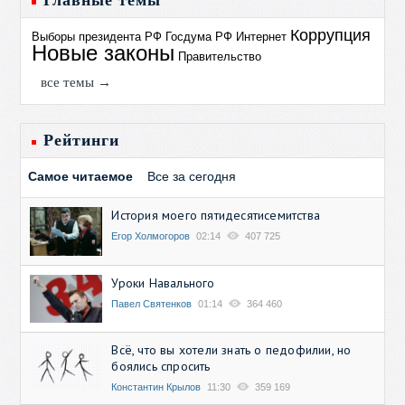
Главные темы
Коррупция
Выборы президента РФ
Госдума РФ
Интернет
Новые законы
Правительство
все темы →
Рейтинги
Самое читаемое
Все за сегодня
История моего пятидесятисемитства
Егор Холмогоров
02:14
407 725
Уроки Навального
Павел Святенков
01:14
364 460
Всё, что вы хотели знать о педофилии, но
боялись спросить
Константин Крылов
11:30
359 169