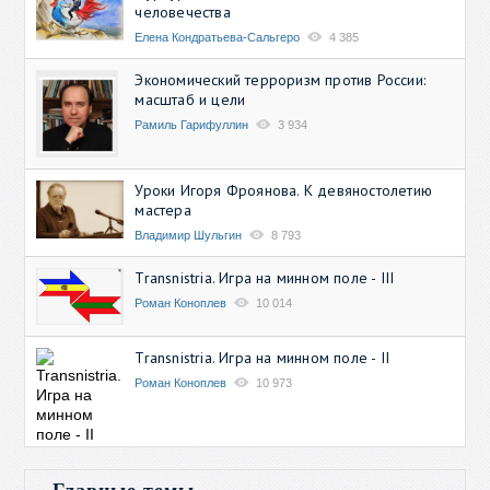
человечества
Елена Кондратьева-Сальгеро
4 385
Экономический терроризм против России:
масштаб и цели
Рамиль Гарифуллин
3 934
Уроки Игоря Фроянова. К девяностолетию
мастера
Владимир Шульгин
8 793
Transnistria. Игра на минном поле - III
Роман Коноплев
10 014
Transnistria. Игра на минном поле - II
Роман Коноплев
10 973