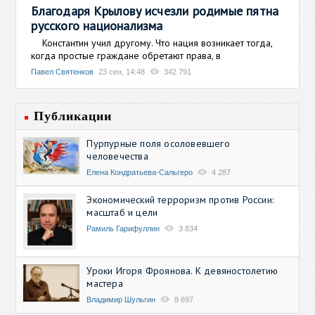
Благодаря Крылову исчезли родимые пятна
русского национализма
Константин учил другому. Что нация возникает тогда,
когда простые граждане обретают права, в
Павел Святенков
23 сен, 14:48
342 791
Публикации
Пурпурные поля осоловевшего
человечества
Елена Кондратьева-Сальгеро
4 287
Экономический терроризм против России:
масштаб и цели
Рамиль Гарифуллин
3 834
Уроки Игоря Фроянова. К девяностолетию
мастера
Владимир Шульгин
8 697