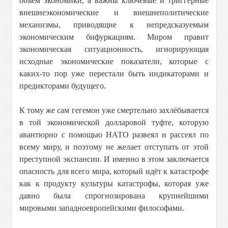
объём экономики, а важны ключевые и триггерные
внешнеэкономические и внешнеполитические
механизмы, приводящие к непредсказуемым
экономическим бифуркациям. Миром правит
экономическая ситуационность, игнорирующая
исходные экономические показатели, которые с
каких-то пор уже перестали быть индикаторами и
предикторами будущего.
К тому же сам гегемон уже смертельно захлёбывается
в той экономической долларовой туфте, которую
авантюрно с помощью НАТО развеял и рассеял по
всему миру, и поэтому не желает отступать от этой
преступной экспансии. И именно в этом заключается
опасность для всего мира, который идёт к катастрофе
как к продукту культуры катастрофы, которая уже
давно была спрогнозирована крупнейшими
мировыми западноевропейскими философами.