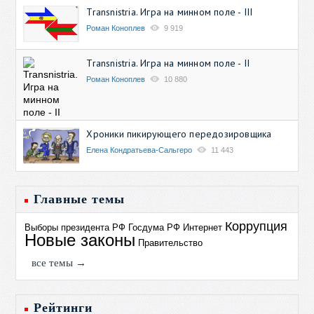
Transnistria. Игра на минном поле - III
Роман Коноплев
9 919
Transnistria. Игра на минном поле - II
Роман Коноплев
10 880
Хроники пикирующего передозировщика
Елена Кондратьева-Сальгеро
11 443
Главные темы
Коррупция
Выборы президента РФ
Госдума РФ
Интернет
Новые законы
Правительство
все темы →
Рейтинги