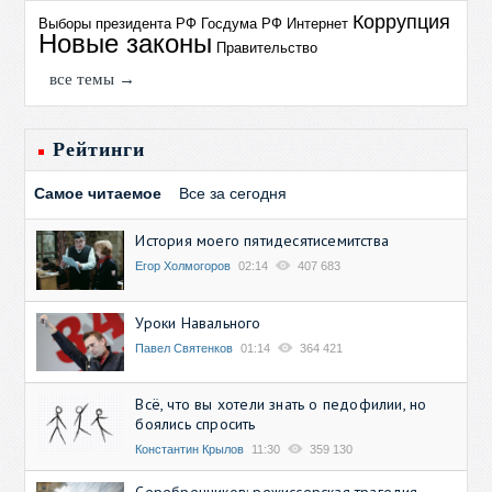
Коррупция
Выборы президента РФ
Госдума РФ
Интернет
Новые законы
Правительство
все темы →
Рейтинги
Самое читаемое
Все за сегодня
История моего пятидесятисемитства
Егор Холмогоров
02:14
407 683
Уроки Навального
Павел Святенков
01:14
364 421
Всё, что вы хотели знать о педофилии, но
боялись спросить
Константин Крылов
11:30
359 130