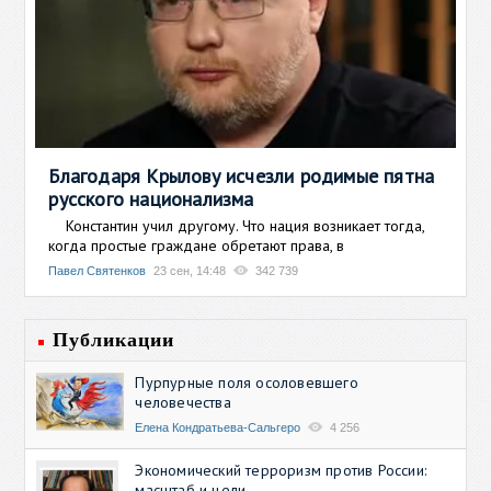
Благодаря Крылову исчезли родимые пятна
русского национализма
Константин учил другому. Что нация возникает тогда,
когда простые граждане обретают права, в
Павел Святенков
23 сен, 14:48
342 739
Публикации
Пурпурные поля осоловевшего
человечества
Елена Кондратьева-Сальгеро
4 256
Экономический терроризм против России:
масштаб и цели