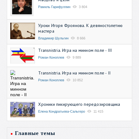
Рамиль Гарифуллин
3 804
Уроки Игоря Фроянова. К девяностолетию
мастера
Владимир Шульгин
8 666
Transnistria. Игра на минном поле - III
Роман Коноплев
9 889
Transnistria. Игра на минном поле - II
Роман Коноплев
10 852
Хроники пикирующего передозировщика
Елена Кондратьева-Сальгеро
11 415
Главные темы