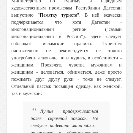
Министерство по туризму и народным
художественным промыслам Республики Дагестан
выпустило
"Памятку туриста"
. В ней всячески
подчёркивается, что хотя Дагестан -
многонациональный регион ("самый
многонациональный в России"), здесь следует
соблюдать исламские правила. Туристам
настоятельно не рекомендуется не только
употреблять алкоголь, но и курить, в особенности -
женщинам. Проявлять чувства мужчинам и
женщинам - целоваться, обниматься, даже просто
пожимать друг другу руки - тоже не следует.
Отдельный пассаж посвящён одежде, как женской,
так и мужской:
Лучше придерживаться
более скромной одежды. Не
следует надевать мини-юбки,
открытую и обтягивающую