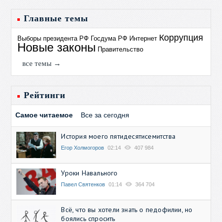
Главные темы
Коррупция
Выборы президента РФ
Госдума РФ
Интернет
Новые законы
Правительство
все темы →
Рейтинги
Самое читаемое
Все за сегодня
История моего пятидесятисемитства
Егор Холмогоров
02:14
407 984
Уроки Навального
Павел Святенков
01:14
364 704
Всё, что вы хотели знать о педофилии, но
боялись спросить