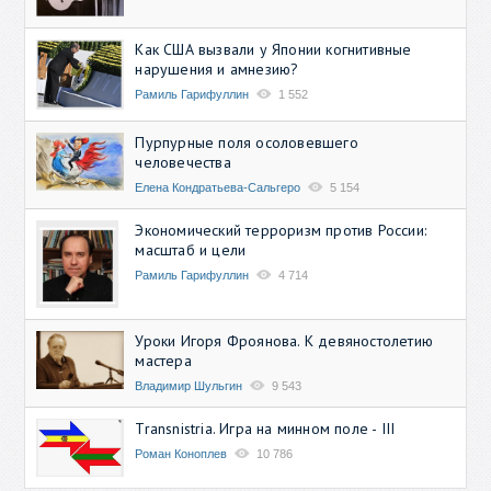
Как США вызвали у Японии когнитивные
нарушения и амнезию?
Рамиль Гарифуллин
1 552
Пурпурные поля осоловевшего
человечества
Елена Кондратьева-Сальгеро
5 154
Экономический терроризм против России:
масштаб и цели
Рамиль Гарифуллин
4 714
Уроки Игоря Фроянова. К девяностолетию
мастера
Владимир Шульгин
9 543
Transnistria. Игра на минном поле - III
Роман Коноплев
10 786