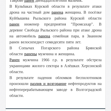
Таврове
ранен
двенадцатилетний мальчик.
В Кульбаках Курской области в результате атаки
дрона на частный дом
ранена
женщина. В посёлке
Куйбышева Рыльского района Курской области
ранен
инженер предприятия "Промсахар". В
деревне Свобода Рыльского района при атаке дрона
на автомобиль
ранена
семейная пара, в Званном
ранен велосипедист семидесяти пяти лет.
В Сопычах Погарского района Брянской
области
ранены
мужчина и женщина.
Ранен
мужчина 1966 г.р. в результате обстрела
украинцами жилого сектора в Алёшках Херсонской
области.
В результате падения обломков беспилотников
произошли
р
азлив и возгорание
нефтепродуктов на
нефтеперерабатывающем заводе в Волгоградской
области.