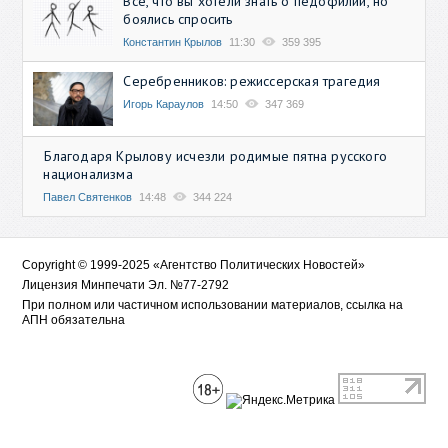
Всё, что вы хотели знать о педофилии, но
боялись спросить
Константин Крылов
11:30
359 395
Серебренников: режиссерская трагедия
Игорь Караулов
14:50
347 369
Благодаря Крылову исчезли родимые пятна русского
национализма
Павел Святенков
14:48
344 224
Copyright © 1999-2025 «Агентство Политических Новостей»
Лицензия Минпечати Эл. №77-2792
При полном или частичном использовании материалов, ссылка на
АПН обязательна