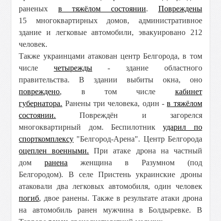
раненых
в тяжёлом состоянии
.
Повреждены
15 многоквартирных домов, административное
здание и легковые автомобили, эвакуировано 212
человек.
Также украинцами атакован центр Белгорода, в том
числе
четырежды
- здание областного
правительства. В здании выбиты окна, оно
повреждено
, в том числе
кабинет
губернатора.
Ранены три человека, один -
в тяжёлом
состоянии.
Повреждён и загорелся
многоквартирный дом. Беспилотник
ударил по
спорткомплексу
"Белгород-Арена". Центр Белгорода
оцеплен военными.
При атаке дрона на частный
дом
ранена
женщина в Разумном (под
Белгородом).
В селе Пристень украинские дроны
атаковали два легковых автомобиля, один человек
погиб
, двое ранены. Также в результате атаки дрона
на автомобиль ранен мужчина в Болдыревке. В