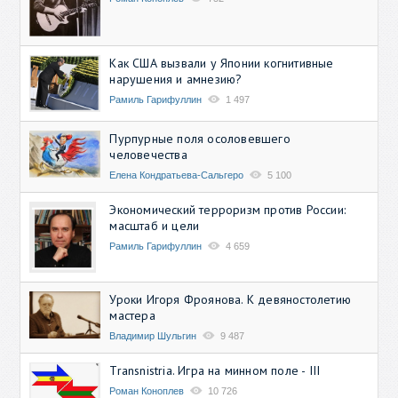
Как США вызвали у Японии когнитивные
нарушения и амнезию?
Рамиль Гарифуллин
1 497
Пурпурные поля осоловевшего
человечества
Елена Кондратьева-Сальгеро
5 100
Экономический терроризм против России:
масштаб и цели
Рамиль Гарифуллин
4 659
Уроки Игоря Фроянова. К девяностолетию
мастера
Владимир Шульгин
9 487
Transnistria. Игра на минном поле - III
Роман Коноплев
10 726