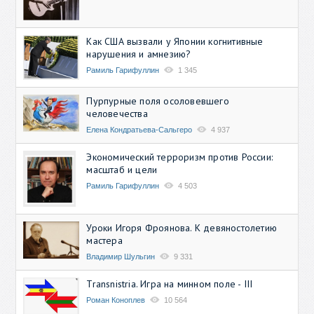
Как США вызвали у Японии когнитивные
нарушения и амнезию?
Рамиль Гарифуллин
1 345
Пурпурные поля осоловевшего
человечества
Елена Кондратьева-Сальгеро
4 937
Экономический терроризм против России:
масштаб и цели
Рамиль Гарифуллин
4 503
Уроки Игоря Фроянова. К девяностолетию
мастера
Владимир Шульгин
9 331
Transnistria. Игра на минном поле - III
Роман Коноплев
10 564