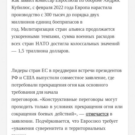
Как заявил комиссар Евросоюза по обороне Андрюс
Кубилюс, с февраля 2022 года Европа нарастила
производство с 300 тысяч до порядка двух
миллионов единиц боеприпасов в
год.
Милитаризация стран альянса продолжается
ускоренными темпами, с
умма военных расходов
всех стран НАТО достигла колоссальных значений
— 1,5 триллиона долларов.
Лидеры стран ЕС в преддверии встречи президентов
РФ и США выпустили совместное заявление, где
потребовали прекращения огня как основного
требования для начала
переговоров.
«Конструктивные переговоры могут
проходить только в условиях прекращения огня или
сокращения боевых действий», —
отмечается
в
заявлении. Подчёркивается, что Евросоюз требует
«уважения суверенитета и территориальных