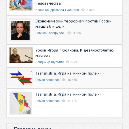
человечества
Елена Кондратьева-Сальгеро
4 823
Экономический терроризм против России:
масштаб и цели
Рамиль Гарифуллин
4 385
Уроки Игоря Фроянова. К девяностолетию
мастера
Владимир Шульгин
9 216
Transnistria. Игра на минном поле - III
Роман Коноплев
10 455
Transnistria. Игра на минном поле - II
Роман Коноплев
11 415