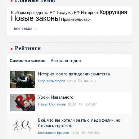
Главные темы
Коррупция
Выборы президента РФ
Госдума РФ
Интернет
Новые законы
Правительство
все темы →
Рейтинги
Самое читаемое
Все за сегодня
История моего пятидесятисемитства
Егор Холмогоров
02:14
407 867
Уроки Навального
Павел Святенков
01:14
364 597
Всё, что вы хотели знать о педофилии, но
боялись спросить
Константин Крылов
11:30
359 302