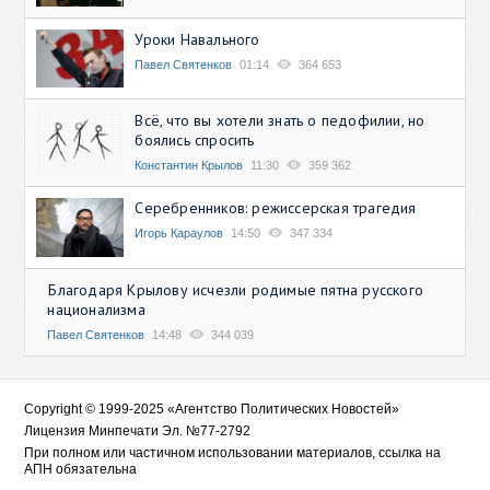
Уроки Навального
Павел Святенков
01:14
364 653
Всё, что вы хотели знать о педофилии, но
боялись спросить
Константин Крылов
11:30
359 362
Серебренников: режиссерская трагедия
Игорь Караулов
14:50
347 334
Благодаря Крылову исчезли родимые пятна русского
национализма
Павел Святенков
14:48
344 039
Copyright © 1999-2025 «Агентство Политических Новостей»
Лицензия Минпечати Эл. №77-2792
При полном или частичном использовании материалов, ссылка на
АПН обязательна