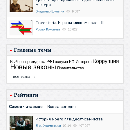
мастера
Владимир Шульгин
9 387
Transnistria. Игра на минном поле - III
Роман Коноплев
10 627
Главные темы
Коррупция
Выборы президента РФ
Госдума РФ
Интернет
Новые законы
Правительство
все темы →
Рейтинги
Самое читаемое
Все за сегодня
История моего пятидесятисемитства
Егор Холмогоров
02:14
407 927