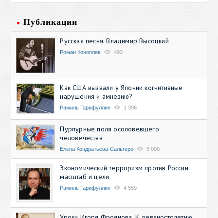
Публикации
Русская песня. Владимир Высоцкий
Роман Коноплев
493
Как США вызвали у Японии когнитивные
нарушения и амнезию?
Рамиль Гарифуллин
1 396
Пурпурные поля осоловевшего
человечества
Елена Кондратьева-Сальгеро
5 000
Экономический терроризм против России:
масштаб и цели
Рамиль Гарифуллин
4 559
Уроки Игоря Фроянова. К девяностолетию