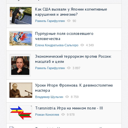
Как США вызвали у Японии когнитивные
нарушения и амнезию?
Рамиль Гарифуллин
90
Пурпурные поля осоловевшего
человечества
Елена Кондратьева-Сальгеро
4 349
Экономический терроризм против России:
масштаб и цели
Рамиль Гарифуллин
3 897
Уроки Игоря Фроянова. К девяностолетию
мастера
Владимир Шульгин
8 759
Transnistria. Игра на минном поле - III
Роман Коноплев
9 978