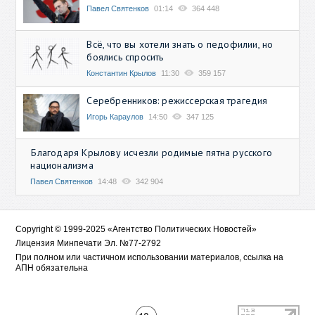
Павел Святенков
01:14
364 448
Всё, что вы хотели знать о педофилии, но
боялись спросить
Константин Крылов
11:30
359 157
Серебренников: режиссерская трагедия
Игорь Караулов
14:50
347 125
Благодаря Крылову исчезли родимые пятна русского
национализма
Павел Святенков
14:48
342 904
Copyright © 1999-2025 «Агентство Политических Новостей»
Лицензия Минпечати Эл. №77-2792
При полном или частичном использовании материалов, ссылка на
АПН обязательна