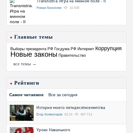
Transnistria. Игра на минном поле - II
Роман Коноплев
10 938
Главные темы
Коррупция
Выборы президента РФ
Госдума РФ
Интернет
Новые законы
Правительство
все темы →
Рейтинги
Самое читаемое
Все за сегодня
История моего пятидесятисемитства
Егор Холмогоров
02:14
407 713
Уроки Навального