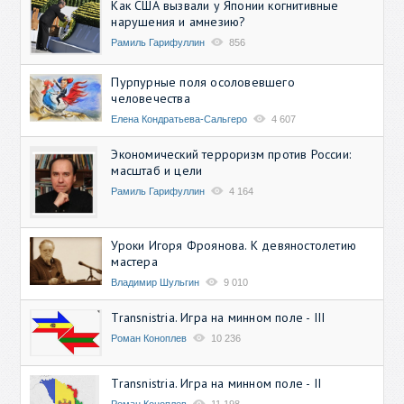
Как США вызвали у Японии когнитивные
нарушения и амнезию?
Рамиль Гарифуллин
856
Пурпурные поля осоловевшего
человечества
Елена Кондратьева-Сальгеро
4 607
Экономический терроризм против России:
масштаб и цели
Рамиль Гарифуллин
4 164
Уроки Игоря Фроянова. К девяностолетию
мастера
Владимир Шульгин
9 010
Transnistria. Игра на минном поле - III
Роман Коноплев
10 236
Transnistria. Игра на минном поле - II