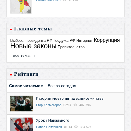
Роман Коноплев
11 198
Главные темы
Коррупция
Выборы президента РФ
Госдума РФ
Интернет
Новые законы
Правительство
все темы →
Рейтинги
Самое читаемое
Все за сегодня
История моего пятидесятисемитства
Егор Холмогоров
02:14
407 796
Уроки Навального
Павел Святенков
01:14
364 527