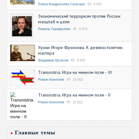
Елена Кондратьева-Сальгеро
4 422
Экономический терроризм против России:
масштаб и цели
Рамиль Гарифуллин
3 973
Уроки Игоря Фроянова. К девяностолетию
мастера
Владимир Шульгин
8 832
Transnistria. Игра на минном поле - III
Роман Коноплев
10 052
Transnistria. Игра на минном поле - II
Роман Коноплев
11 012
Главные темы