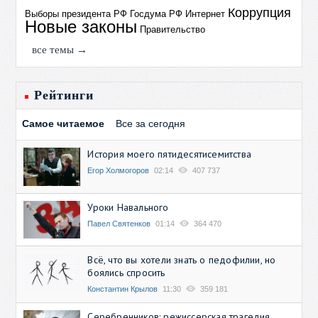
Коррупция
Выборы президента РФ
Госдума РФ
Интернет
Новые законы
Правительство
все темы →
Рейтинги
Самое читаемое
Все за сегодня
История моего пятидесятисемитства
Егор Холмогоров
02:14
407 737
Уроки Навального
Павел Святенков
01:14
364 470
Всё, что вы хотели знать о педофилии, но
боялись спросить
Константин Крылов
11:30
359 181
Серебренников: режиссерская трагедия