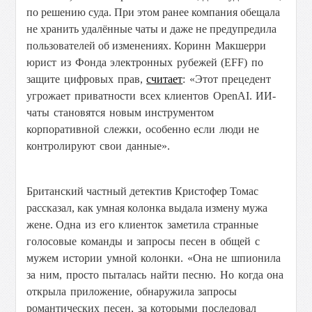
по решению суда. При этом ранее компания обещала
не хранить удалённые чаты и даже не предупредила
пользователей об изменениях.
Коринн Макшерри
юрист из Фонда электронных рубежей (EFF) по
защите цифровых прав,
считает
: «Этот прецедент
угрожает приватности всех клиентов OpenAI. ИИ-
чаты становятся новым инструментом
корпоративной слежки, особенно если люди не
контролируют свои данные».
Британский частный детектив Кристофер Томас
рассказал, как умная колонка выдала измену мужа
жене. О
дна из его клиенток заметила странные
голосовые команды и запросы песен в общей с
мужем истории умной колонки. «Она не шпионила
за ним, просто пыталась найти песню. Но когда она
открыла приложение, обнаружила запросы
романтических песен, за которыми последовал