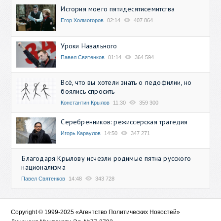
История моего пятидесятисемитства
Егор Холмогоров
02:14
407 864
Уроки Навального
Павел Святенков
01:14
364 594
Всё, что вы хотели знать о педофилии, но
боялись спросить
Константин Крылов
11:30
359 300
Серебренников: режиссерская трагедия
Игорь Караулов
14:50
347 271
Благодаря Крылову исчезли родимые пятна русского
национализма
Павел Святенков
14:48
343 728
Copyright © 1999-2025 «Агентство Политических Новостей»