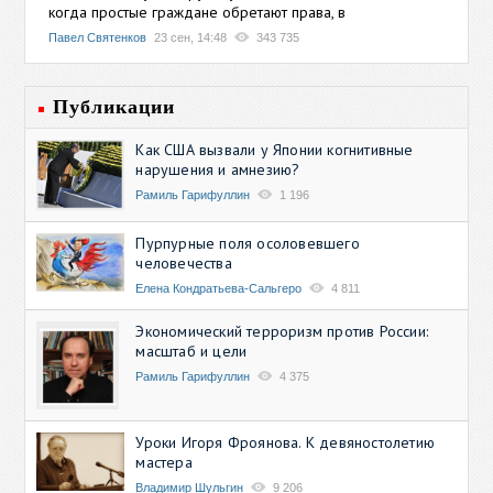
когда простые граждане обретают права, в
Павел Святенков
23 сен, 14:48
343 735
Публикации
Как США вызвали у Японии когнитивные
нарушения и амнезию?
Рамиль Гарифуллин
1 196
Пурпурные поля осоловевшего
человечества
Елена Кондратьева-Сальгеро
4 811
Экономический терроризм против России:
масштаб и цели
Рамиль Гарифуллин
4 375
Уроки Игоря Фроянова. К девяностолетию
мастера
Владимир Шульгин
9 206