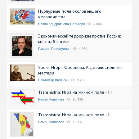
Пурпурные поля осоловевшего
человечества
Елена Кондратьева-Сальгеро
4 804
Экономический терроризм против России:
масштаб и цели
Рамиль Гарифуллин
4 369
Уроки Игоря Фроянова. К девяностолетию
мастера
Владимир Шульгин
9 200
Transnistria. Игра на минном поле - III
Роман Коноплев
10 439
Transnistria. Игра на минном поле - II
Роман Коноплев
11 397