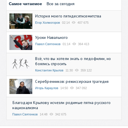
Самое читаемое
Все за сегодня
История моего пятидесятисемитства
Егор Холмогоров
02:14
407 675
Уроки Навального
Павел Святенков
01:14
364 413
Всё, что вы хотели знать о педофилии, но
боялись спросить
Константин Крылов
11:30
359 122
Серебренников: режиссерская трагедия
Игорь Караулов
14:50
347 092
Благодаря Крылову исчезли родимые пятна русского
национализма
Павел Святенков
14:48
342 675