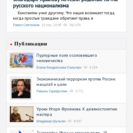
русского национализма
Константин учил другому. Что нация возникает тогда,
когда простые граждане обретают права, в
Павел Святенков
23 сен, 14:48
342 675
Публикации
Пурпурные поля осоловевшего
человечества
Елена Кондратьева-Сальгеро
4 224
Экономический терроризм против России:
масштаб и цели
Рамиль Гарифуллин
3 771
Уроки Игоря Фроянова. К девяностолетию
мастера
Владимир Шульгин
8 637
Transnistria. Игра на минном поле - III