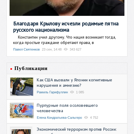
Благодаря Крылову исчезли родимые пятна
русского национализма
Константин учил другому. Что нация возникает тогда,
когда простые граждане обретают права, в
Павел Святенков
23 сен, 14:48
343 627
Публикации
Как США вызвали у Японии когнитивные
нарушения и амнезию?
Рамиль Гарифуллин
1 085
Пурпурные поля осоловевшего
человечества
Елена Кондратьева-Сальгеро
4 752
Экономический терроризм против России: