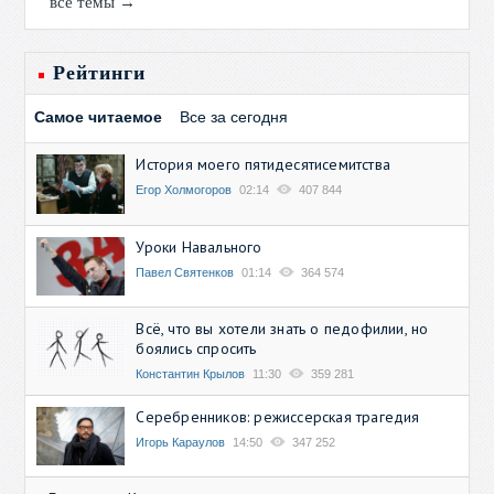
все темы →
Рейтинги
Самое читаемое
Все за сегодня
История моего пятидесятисемитства
Егор Холмогоров
02:14
407 844
Уроки Навального
Павел Святенков
01:14
364 574
Всё, что вы хотели знать о педофилии, но
боялись спросить
Константин Крылов
11:30
359 281
Серебренников: режиссерская трагедия
Игорь Караулов
14:50
347 252