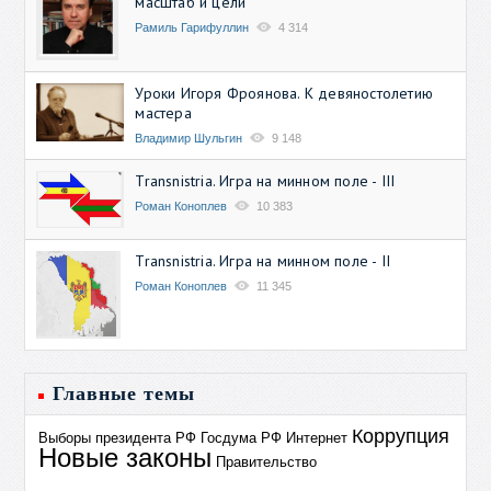
масштаб и цели
Рамиль Гарифуллин
4 314
Уроки Игоря Фроянова. К девяностолетию
мастера
Владимир Шульгин
9 148
Transnistria. Игра на минном поле - III
Роман Коноплев
10 383
Transnistria. Игра на минном поле - II
Роман Коноплев
11 345
Главные темы
Коррупция
Выборы президента РФ
Госдума РФ
Интернет
Новые законы
Правительство