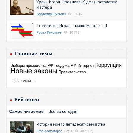
Уроки Игоря Фроянова. К девяностолетию
мастера
Владимир Шульгин
9 536
Transnistria. Игра на минном поле - III
Роман Коноплев
10 778
Главные темы
Коррупция
Выборы президента РФ
Госдума РФ
Интернет
Новые законы
Правительство
все темы →
Рейтинги
Самое читаемое
Все за сегодня
История моего пятидесятисемитства
Егор Холмогоров
02:14
407 982