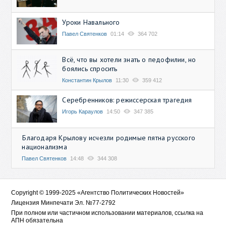
Уроки Навального
Павел Святенков
01:14
364 702
Всё, что вы хотели знать о педофилии, но
боялись спросить
Константин Крылов
11:30
359 412
Серебренников: режиссерская трагедия
Игорь Караулов
14:50
347 385
Благодаря Крылову исчезли родимые пятна русского
национализма
Павел Святенков
14:48
344 308
Copyright © 1999-2025 «Агентство Политических Новостей»
Лицензия Минпечати Эл. №77-2792
При полном или частичном использовании материалов, ссылка на
АПН обязательна