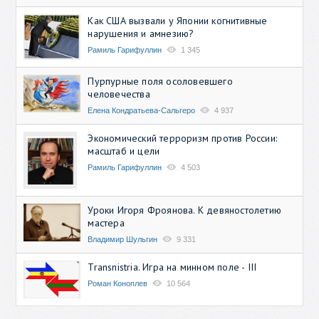
Как США вызвали у Японии когнитивные
нарушения и амнезию?
Рамиль Гарифуллин
1 345
Пурпурные поля осоловевшего
человечества
Елена Кондратьева-Сальгеро
4 937
Экономический терроризм против России:
масштаб и цели
Рамиль Гарифуллин
4 503
Уроки Игоря Фроянова. К девяностолетию
мастера
Владимир Шульгин
9 331
Transnistria. Игра на минном поле - III
Роман Коноплев
10 564