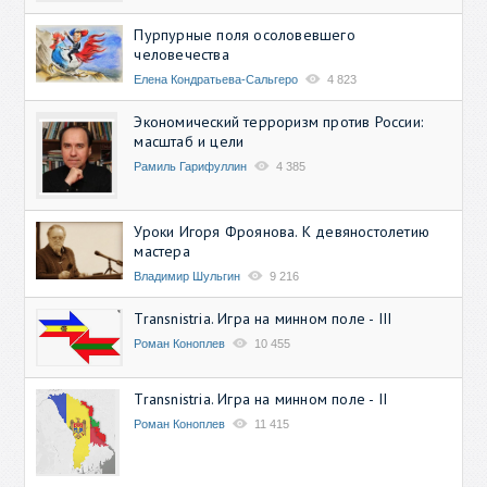
Пурпурные поля осоловевшего
человечества
Елена Кондратьева-Сальгеро
4 823
Экономический терроризм против России:
масштаб и цели
Рамиль Гарифуллин
4 385
Уроки Игоря Фроянова. К девяностолетию
мастера
Владимир Шульгин
9 216
Transnistria. Игра на минном поле - III
Роман Коноплев
10 455
Transnistria. Игра на минном поле - II
Роман Коноплев
11 415