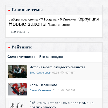
Главные темы
Коррупция
Выборы президента РФ
Госдума РФ
Интернет
Новые законы
Правительство
все темы →
Рейтинги
Самое читаемое
Все за сегодня
История моего пятидесятисемитства
Егор Холмогоров
02:14
407 867
Уроки Навального
Павел Святенков
01:14
364 597
Всё, что вы хотели знать о педофилии, но
боялись спросить