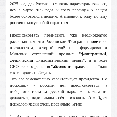
2025 года для России по многим параметрам тяжелее,
чем в марте 2022 года, и сразу перейдём к вещам
более основополагающим. А именно: к тому, почему
россияне могут собой гордиться.
Пресс-секретарь президента уже неоднократно
рассказал нам, что Российской Федерации
повезло
с
президентом, который ещё при формировании
Минских соглашений проявил "
филигранный,
феерический
дипломатический талант", и в ходе
СВО все его решения
"абсолютно правильны"
, "наш
с вами долг - победить".
Это всё замечательно характеризует президента. Но
поскольку у россиян нет пресс-секретаря, а
победного тоста за русский народ мы можем не
дождаться, надо самим себя похвалить. Это будет
психологически очень правильно. Итак:
1. За эти три с лишним года мы проявили