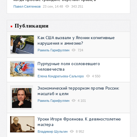
Павел Святенков
23 сен, 14:48
343 251
Публикации
Как США вызвали у Японии когнитивные
нарушения и амнезию?
Рамиль Гарифуллин
724
Пурпурные поля осоловевшего
человечества
Елена Кондратьева-Сальгеро
4 550
Экономический терроризм против России:
масштаб и цели
Рамиль Гарифуллин
4 101
Уроки Игоря Фроянова. К девяностолетию
мастера
Владимир Шульгин
8 952