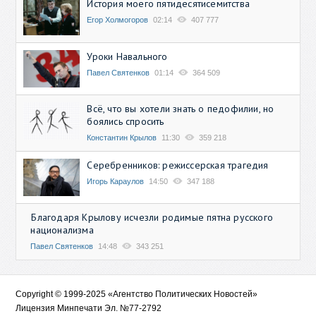
История моего пятидесятисемитства
Егор Холмогоров
02:14
407 777
Уроки Навального
Павел Святенков
01:14
364 509
Всё, что вы хотели знать о педофилии, но
боялись спросить
Константин Крылов
11:30
359 218
Серебренников: режиссерская трагедия
Игорь Караулов
14:50
347 188
Благодаря Крылову исчезли родимые пятна русского
национализма
Павел Святенков
14:48
343 251
Copyright © 1999-2025 «Агентство Политических Новостей»
Лицензия Минпечати Эл. №77-2792