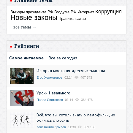
Главные темы
Коррупция
Выборы президента РФ
Госдума РФ
Интернет
Новые законы
Правительство
все темы →
Рейтинги
Самое читаемое
Все за сегодня
История моего пятидесятисемитства
Егор Холмогоров
02:14
407 743
Уроки Навального
Павел Святенков
01:14
364 476
Всё, что вы хотели знать о педофилии, но
боялись спросить
Константин Крылов
11:30
359 186