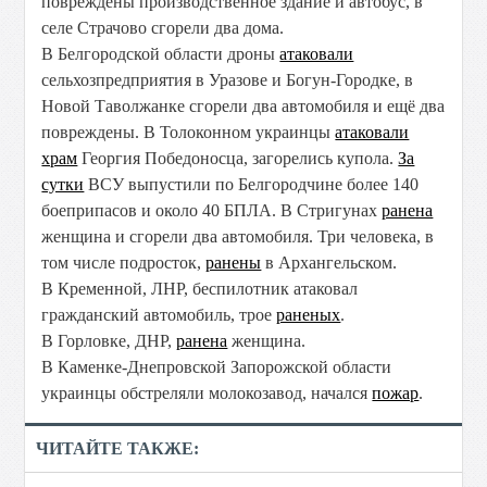
повреждены производственное здание и автобус, в
селе Страчово сгорели два дома.
В Белгородской области дроны
атаковали
сельхозпредприятия в Уразове и Богун-Городке, в
Новой Таволжанке сгорели два автомобиля и ещё два
повреждены. В Толоконном украинцы
атаковали
храм
Георгия Победоносца, загорелись купола.
За
сутки
ВСУ выпустили по Белгородчине более 140
боеприпасов и около 40 БПЛА. В Стригунах
ранена
женщина и сгорели два автомобиля. Три человека, в
том числе подросток,
ранены
в Архангельском.
В Кременной, ЛНР, беспилотник атаковал
гражданский автомобиль, трое
раненых
.
В Горловке, ДНР,
ранена
женщина.
В Каменке-Днепровской Запорожской области
украинцы обстреляли молокозавод, начался
пожар
.
ЧИТАЙТЕ ТАКЖЕ: