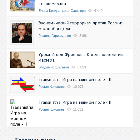
человечества
Елена Кондратьева-Сальгеро
4 440
Экономический терроризм против России:
масштаб и цели
Рамиль Гарифуллин
3 991
Уроки Игоря Фроянова. К девяностолетию
мастера
Владимир Шульгин
8 853
Transnistria. Игра на минном поле - III
Роман Коноплев
10 071
Transnistria. Игра на минном поле - II
Роман Коноплев
11 032