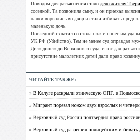
Поводом для разъяснения стало
дело жителя Твер
соседкой. Та позвонила сыну, и он приехал выяс
палки ворвались во двор и стали избивать предпо
маленькую дочь.
Последний схватил со стола нож и нанес им удар
УК РФ (Убийство). Тем не менее суд оправдал муж
Дело дошло до Верховного суда, и тот дал разъясн
присутствие малолетних детей дали право хозяину
ЧИТАЙТЕ ТАКЖЕ:
» В Калуге раскрыли этническую ОПГ, в Подмоско
» Мигрант порезал ножом двух взрослых и четверы
» Верховный суд России подтвердил право росси
» Верховный суд разрешил полицейским избивать 