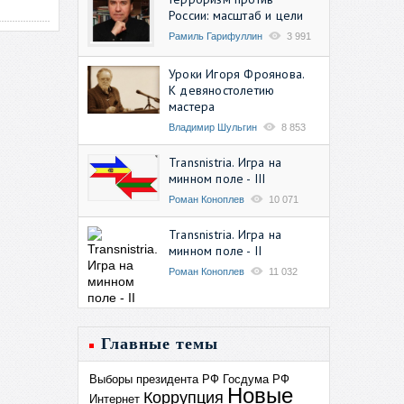
России: масштаб и цели
Рамиль Гарифуллин
3 991
Уроки Игоря Фроянова.
К девяностолетию
мастера
Владимир Шульгин
8 853
Transnistria. Игра на
минном поле - III
Роман Коноплев
10 071
Transnistria. Игра на
минном поле - II
Роман Коноплев
11 032
Главные темы
Выборы президента РФ
Госдума РФ
Новые
Коррупция
Интернет