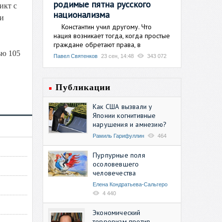
родимые пятна русского
икт с
национализма
ли
Константин учил другому. Что
нация возникает тогда, когда простые
граждане обретают права, в
ью 105
Павел Святенков
23 сен, 14:48
343 072
Публикации
Как США вызвали у
Японии когнитивные
нарушения и амнезию?
Рамиль Гарифуллин
464
Пурпурные поля
осоловевшего
человечества
Елена Кондратьева-Сальгеро
4 440
Экономический
терроризм против