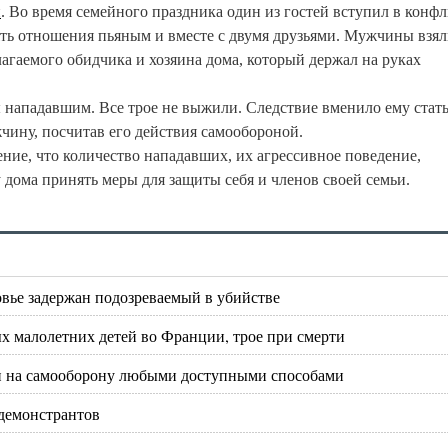
и
. Во время семейного праздника один из гостей вступил в конфл
нять отношения пьяным и вместе с двумя друзьями. Мужчины взя
лагаемого обидчика и хозяина дома, который держал на руках
ы нападавшим. Все трое не выжили. Следствие вменило ему стат
чину, посчитав его действия самообороной.
ение, что количество нападавших, их агрессивное поведение,
 дома принять меры для защиты себя и членов своей семьи.
вье задержан подозреваемый в убийстве
х малолетних детей во Франции, трое при смерти
ян на самооборону любыми доступными способами
демонстрантов