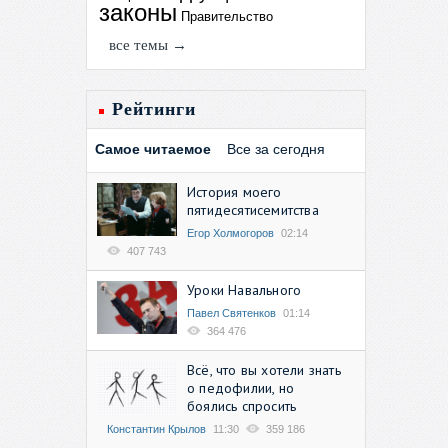
законы
Правительство
все темы →
Рейтинги
Самое читаемое
Все за сегодня
История моего
пятидесятисемитства
Егор Холмогоров
02:14
407 743
Уроки Навального
Павел Святенков
01:14
364 476
Всё, что вы хотели знать
о педофилии, но
боялись спросить
Константин Крылов
11:30
359 186