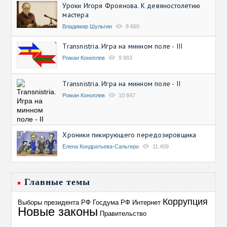
Уроки Игоря Фроянова. К девяностолетию
мастера
Владимир Шульгин
8 660
Transnistria. Игра на минном поле - III
Роман Коноплев
9 883
Transnistria. Игра на минном поле - II
Роман Коноплев
10 847
Хроники пикирующего передозировщика
Елена Кондратьева-Сальгеро
11 409
Главные темы
Коррупция
Выборы президента РФ
Госдума РФ
Интернет
Новые законы
Правительство