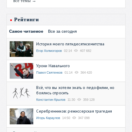
все темы →
Рейтинги
Самое читаемое
Все за сегодня
История моего пятидесятисемитства
Егор Холмогоров
02:14
407 682
Уроки Навального
Павел Святенков
01:14
364 420
Всё, что вы хотели знать о педофилии, но
боялись спросить
Константин Крылов
11:30
359 128
Серебренников: режиссерская трагедия
Игорь Караулов
14:50
347 098