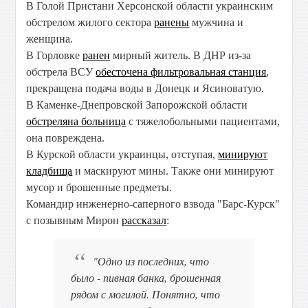
В Голой Пристани Херсонской области украинским
обстрелом жилого сектора
ранены
мужчина и
женщина.
В Горловке
ранен
мирный житель. В ДНР из-за
обстрела ВСУ
обесточена фильтровальная станция
,
прекращена подача воды в Донецк и Ясиноватую.
В Каменке-Днепровской Запорожской области
обстреляна больница
с тяжелобольными пациентами,
она повреждена.
В Курской области украинцы, отступая,
минируют
кладбища
и маскируют мины. Также они минируют
мусор и брошенные предметы.
Командир инженерно-саперного взвода "Барс-Курск"
с позывным Мирон
рассказал
:
"Одно из последних, что
было - пивная банка, брошенная
рядом с могилой. Понятно, что