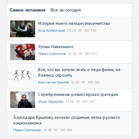
Самое читаемое
Все за сегодня
История моего пятидесятисемитства
Егор Холмогоров
02:14
407 740
Уроки Навального
Павел Святенков
01:14
364 473
Всё, что вы хотели знать о педофилии, но
боялись спросить
Константин Крылов
11:30
359 183
Серебренников: режиссерская трагедия
Игорь Караулов
14:50
347 152
Благодаря Крылову исчезли родимые пятна русского
национализма
Павел Святенков
14:48
343 044