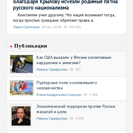
Благодаря Крылову исчезли родимые пятна
русского национализма
Константин учил другому. Что нация возникает тогда,
когда простые граждане обретают права, в
Павел Святенков
23 сен, 14:48
343 050
Публикации
Как США вызвали у Японии когнитивные
нарушения и амнезию?
Рамиль Гарифуллин
437
Пурпурные поля осоловевшего
человечества
Елена Кондратьева-Сальгеро
4 428
Экономический терроризм против России:
масштаб и цели
Рамиль Гарифуллин
3 978