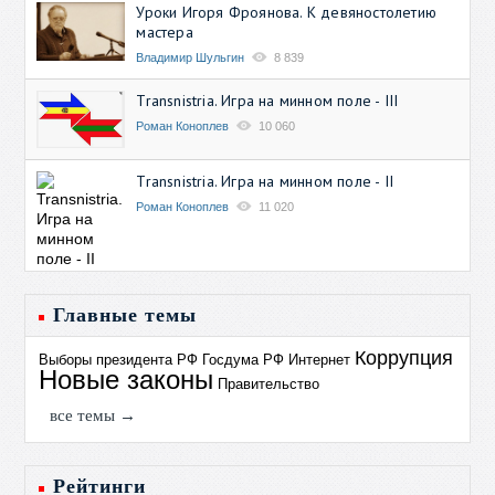
Уроки Игоря Фроянова. К девяностолетию
мастера
Владимир Шульгин
8 839
Transnistria. Игра на минном поле - III
Роман Коноплев
10 060
Transnistria. Игра на минном поле - II
Роман Коноплев
11 020
Главные темы
Коррупция
Выборы президента РФ
Госдума РФ
Интернет
Новые законы
Правительство
все темы →
Рейтинги