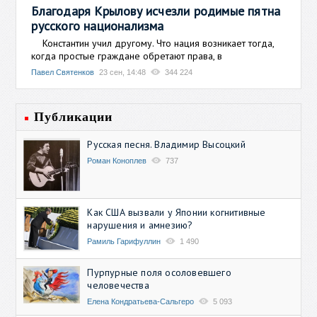
Благодаря Крылову исчезли родимые пятна
русского национализма
Константин учил другому. Что нация возникает тогда,
когда простые граждане обретают права, в
Павел Святенков
23 сен, 14:48
344 224
Публикации
Русская песня. Владимир Высоцкий
Роман Коноплев
737
Как США вызвали у Японии когнитивные
нарушения и амнезию?
Рамиль Гарифуллин
1 490
Пурпурные поля осоловевшего
человечества
Елена Кондратьева-Сальгеро
5 093