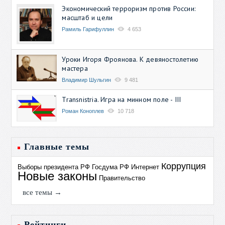
Экономический терроризм против России:
масштаб и цели
Рамиль Гарифуллин
4 653
Уроки Игоря Фроянова. К девяностолетию
мастера
Владимир Шульгин
9 481
Transnistria. Игра на минном поле - III
Роман Коноплев
10 718
Главные темы
Коррупция
Выборы президента РФ
Госдума РФ
Интернет
Новые законы
Правительство
все темы →
Рейтинги