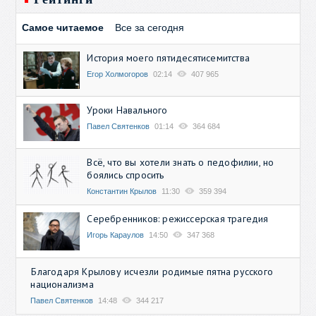
Самое читаемое
Все за сегодня
История моего пятидесятисемитства
Егор Холмогоров
02:14
407 965
Уроки Навального
Павел Святенков
01:14
364 684
Всё, что вы хотели знать о педофилии, но
боялись спросить
Константин Крылов
11:30
359 394
Серебренников: режиссерская трагедия
Игорь Караулов
14:50
347 368
Благодаря Крылову исчезли родимые пятна русского
национализма
Павел Святенков
14:48
344 217