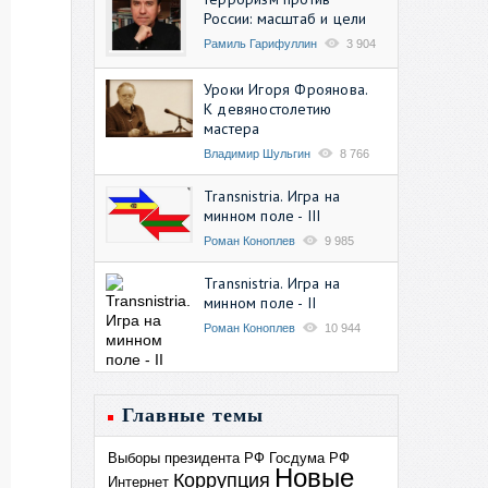
России: масштаб и цели
Рамиль Гарифуллин
3 904
Уроки Игоря Фроянова.
К девяностолетию
мастера
Владимир Шульгин
8 766
Transnistria. Игра на
минном поле - III
Роман Коноплев
9 985
Transnistria. Игра на
минном поле - II
Роман Коноплев
10 944
Главные темы
Выборы президента РФ
Госдума РФ
Новые
Коррупция
Интернет