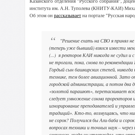
Казанского отделения "Русского собрания",
доце
института им. А.Н. Туполева (КНИТУ-КАИ) Мих
Об этом он
рассказывает
на портале "Русская наро
"Решение ехать на СВО я принял не 
(теперь уже бывший) взялся извести меня
(...) я ректоров КАИ никогда не судил и с
не трогали, пока, снова по рекомендации
Гордый сын башкирских степей, никогда 
технике, тем более авиационной. Зато 
городской администрации, а потом два де
«золотой парашют», перетаскивает всю
следует умножение сонма проректоров и
игнорирование преподавателей и управле
традиций». Кто-то, возмущаясь, что ник
не сорок? Получился бы Али-баба и соро
вопросах техники и точных наук – через к
смешного, когда он утверждал, что опре