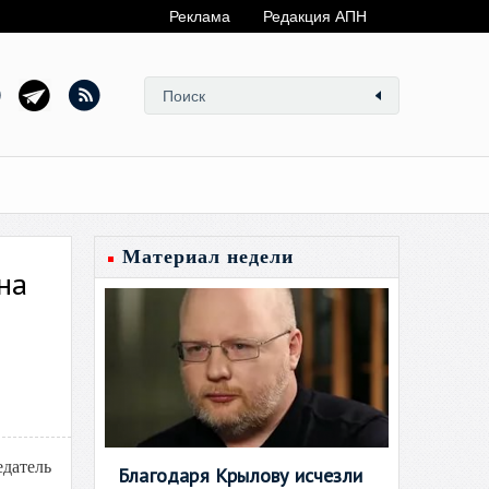
Реклама
Редакция АПН
Материал недели
на
едатель
Благодаря Крылову исчезли