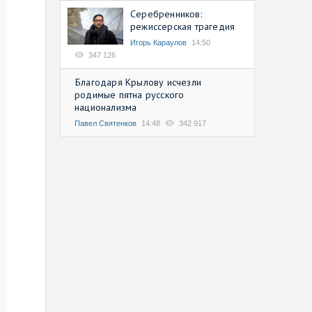
Серебренников:
режиссерская трагедия
Игорь Караулов
14:50
347 126
Благодаря Крылову исчезли
родимые пятна русского
национализма
Павел Святенков
14:48
342 917