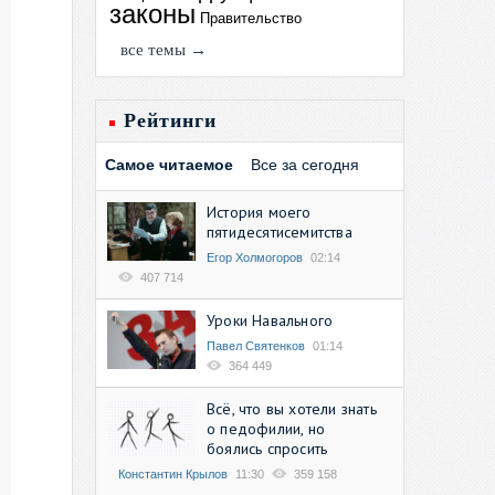
законы
Правительство
все темы →
Рейтинги
Самое читаемое
Все за сегодня
История моего
пятидесятисемитства
Егор Холмогоров
02:14
407 714
Уроки Навального
Павел Святенков
01:14
364 449
Всё, что вы хотели знать
о педофилии, но
боялись спросить
Константин Крылов
11:30
359 158