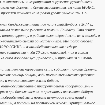
мир, и занималось на мероприятии окружение руководителя
исламские форумы, и другие мероприятия, им хоть БРИКС,
и продажи чак-чака на мировом уровне умножить. Но
дения бандеровских нацистов на русский Донбасс в 2014 г.,
инимал деятельное участие в помощи Донбассу. Это сейчас
помощи фронту, о работе волонтёров (честь им и хвала!), а
исключительно силами общественников. Мы тогда создали
ОРОССИИ!» и взаимодействовали как в сфере
нию (отправили туда 20 фур с помощью), так и самим
«Союза добровольцев Донбасса») и прибывшим в Казань
ечи, плетёт маскировочные сети, собирает помощь фронту.
ическая помощь бойцам, ведь именно технические средства
боя, а также спасают жизни бойцов.
ся взаимодействовать с прифронтовыми лабораториями –
ихся при боевых частях, и призванных оказывать бойцам
 подразделений меня позвали некоторое время назад в
льтаций, а потом и на постоянной основе. Принципиальное