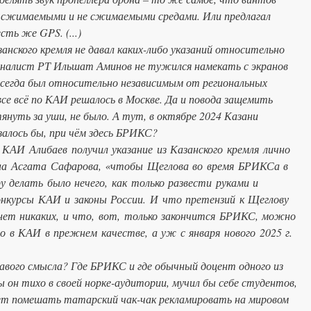
у сжимаемыми и не сжимаемыми средами. Или предлагал
сть же GPS. (...)
нского кремля не давал каких-либо указаний относительно
рналист РТ Ильшат Аминов не тужился намекать с экранов
 всегда был относительно независимым от региональных
все всё по КАИ решалось в Москве. Да и повода защемить
януть за уши, не было. А тут, в октябре 2024 Казани
алось бы, при чём здесь БРИКС?
КАИ Алибаев получил указание из Казанского кремля лично
она Асгата Сафарова, «чтобы Щеглова во время БРИКСа в
у делать было нечего, как только развести руками и
конкурсы КАИ и законы России. И что претензий к Щеглову
ет никаких, и что, вот, только закончится БРИКС, можно
о в КАИ в прежнем качестве, а уж с января нового 2025 г.
равого смысла? Где БРИКС и где обычный доцент одного из
ы он тихо в своей норке-аудитории, мучил бы себе студентов,
т помешать татарский чак-чак рекламировать на мировом