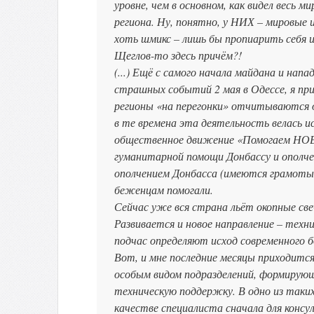
уровне, чем в основном, как видел весь 
региона. Ну, понятно, у НИХ – мировые 
хоть шмикс – лишь бы пропиарить себя 
Щеглов-то здесь причём?!
(...) Ещё с самого начала майдана и напа
страшных событий 2 мая в Одессе, я пр
регионы «на перегонки» отчитываются о 
в те времена эта деятельность велась 
общественное движение «Помогаем НОВ
гуманитарной помощи Донбассу и ополче
ополчением Донбасса (имеются грамоты 
беженцам помогали.
Сейчас уже вся страна льёт окопные св
Развивается и новое направление – техн
подчас определяют исход современного 
Вот, и мне последние месяцы приходит
особым видом подразделений, формирующ
техническую поддержку. В одно из таких
качестве специалиста сначала для консу