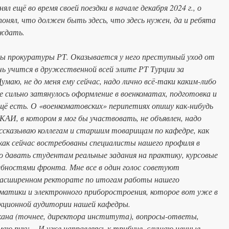
л ещё во время своей поездки в начале декабря 2024 г., о
 понял, что должен быть здесь, что здесь нужен, да и ребята
 ждать.
роны прокуратуры РТ. Оказывается у него преступный уход от
ь учится в дружественной всей элите РТ Турции за
маю, не до меня ему сейчас, надо лично всё-таки каким-либо
ее сильно затянулось оформление в военкоматах, подготовка и
щё есть. О «военкоматовских» перипетиях опишу как-нибудь
 КАИ, в котором я мог бы участвовать, не объявлен, надо
ассказываю коллегам и старшим товарищам по кафедре, как
как сейчас востребованы специалисты нашего профиля в
 давать студентам реальные задания на практику, курсовые
ебностями фронта. Мне все в один голос советуют
расширенном ректорате по итогам работы нашего
матики и электронного приборостроения, которое вот уже в
екционной аудитории нашей кафедры.
кана (точнее, директора института), вопросы-ответы,
маю руку… И уже направляясь к трибуне, слушаю ценные