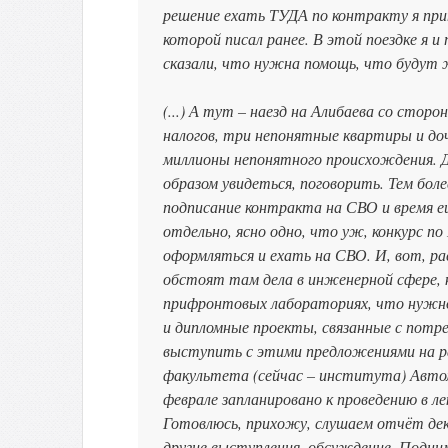
решение ехать ТУДА по контракту я приня
которой писал ранее. В этой поездке я и
сказали, что нужна помощь, что будут
(...) А тут – наезд на Алибаева со сто
налогов, три непонятные квартиры и доч
миллионы непонятного происхождения. Ду
образом увидеться, поговорить. Тем бол
подписание контракта на СВО и время е
отдельно, ясно одно, что уж, конкурс по
оформляться и ехать на СВО. И, вот, р
обстоят там дела в инженерной сфере, 
прифронтовых лабораториях, что нужно
и дипломные проекты, связанные с потр
выступить с этими предложениями на 
факультета (сейчас – института) Авто
феврале запланировано к проведению в л
Готовлюсь, прихожу, слушаем отчёт де
другие выступления, обсуждение. Подни