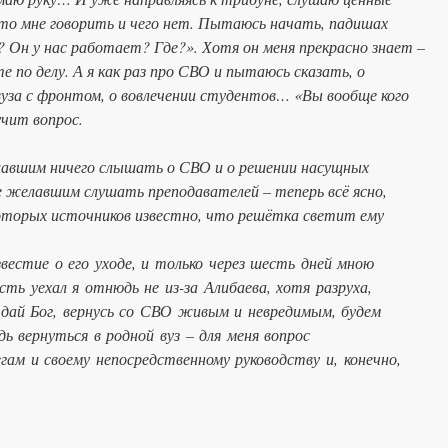
что мне говорить и чего нет. Пытаюсь начать, падишах
 Он у нас работает? Где?». Хотя он меня прекрасно знает –
е по делу. А я как раз про СВО и пытаюсь сказать, о
уза с фронтом, о вовлечении студентов… «Вы вообще кого
учит вопрос.
лавшим ничего слышать о СВО и о решении насущных
е желавшим слушать преподавателей – теперь всё ясно,
которых источников известно, что решётка светит ему
вестие о его уходе, и только через шесть дней мною
ть уехал я отнюдь не из-за Алибаева, хотя разруха,
 дай Бог, вернусь со СВО живым и невредимым, будем
 вернуться в родной вуз – для меня вопрос
гам и своему непосредственному руководству и, конечно,