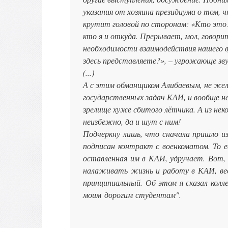
указания от хозяина президиума о том, 
крутит головой по сторонам: «Кто это?
кто я и откуда. Прерывает, мол, говорит
необходимости взаимодействия нашего в
здесь представляете?», – угрожающе зв
(...)
А с этим обманщиком Алибаевым, не же
государственных задач КАИ, и вообще н
зрелище хуже сбитого лётчика. А из не
неизбежно, да и шут с ним!
Подчеркну лишь, что сначала пришло из
подписан контракт с военкоматом. То ес
оставленная им в КАИ, удручает. Вот,
налаживать жизнь и работу в КАИ, ведь
принципиальный. Об этом я сказал колле
моим дорогим студентам".