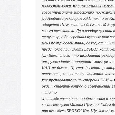
подводной лодки, не видя разницы межд
вовсе упразднить гироскопию, поскольку е
До Алибаева ректорам КАИ никто из Каза
«доцента Щеглова», как бы главный жу
своего телеканала. Да и вообще вуз наш
структур, а до середины нулевых так во
меня по трудовой линии, даже, если прит
предстояло принимать БРИКС, хотя, каз
(...) В
ыяснилось, что тогдашний ректор 
от руководителя аппарата главы реги
КАИ не было». И, что, дескать, ректор
исполнять, минуя такие «мелочи» как 
как преподавателю со стороны КАИ – н
будет ставить вопрос о возвращении ег
– точно.
Хотя, где тут хоть подобие логики и зд
казанских вузов Михаил Щеглов? Сидел б
при чём здесь БРИКС? Как Щеглов може