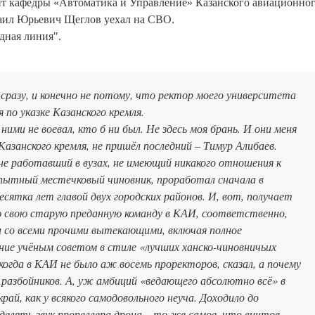
нт кафедры «Автоматика и Управление» Казанского авиационно
аил Юрьевич Щеглов уехал на СВО.
дная линия".
сразу, и конечно не потому, что ректор моего университета
 по указке Казанского кремля.
 ними не воевал, кто б ни был. Не здесь моя брань. И они меня
 Казанского кремля, не пришёл последний – Тимур Алибаев.
не работавший в вузах, не имеющий никакого отношения к
опытный местечковый чиновник, проработал сначала в
сятка лет главой двух городских районов. И, вот, получает
 свою старую преданную команду в КАИ, соответственно,
 со всеми прочими вытекающими, включая полное
ние учёным советом в стиле «лучших ханско-чиновничьих
огда в КАИ не было аж восемь проректоров, сказал, а почему
к разбойников. А, уж амбиций «ведающего абсолютно всё» в
рай, как у всякого самодовольного неуча. Доходило до
делять звук пропеллера дрона – то же самое, что винтов