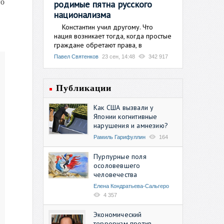
го
родимые пятна русского
национализма
Константин учил другому. Что
нация возникает тогда, когда простые
граждане обретают права, в
Павел Святенков
23 сен, 14:48
342 917
Публикации
Как США вызвали у
Японии когнитивные
нарушения и амнезию?
Рамиль Гарифуллин
164
Пурпурные поля
осоловевшего
человечества
Елена Кондратьева-Сальгеро
4 357
Экономический
терроризм против